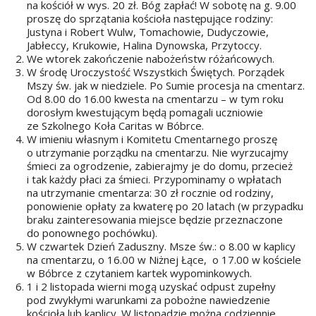
na kościół w wys. 20 zł. Bóg zapłać! W sobotę na g. 9.00
proszę do sprzątania kościoła następujące rodziny:
Justyna i Robert Wulw, Tomachowie, Dudyczowie,
Jabłeccy, Krukowie, Halina Dynowska, Przytoccy.
We wtorek zakończenie nabożeństw różańcowych.
W środę Uroczystość Wszystkich Świętych. Porządek
Mszy św. jak w niedziele. Po Sumie procesja na cmentarz.
Od 8.00 do 16.00 kwesta na cmentarzu – w tym roku
dorosłym kwestującym będą pomagali uczniowie
ze Szkolnego Koła Caritas w Bóbrce.
W imieniu własnym i Komitetu Cmentarnego proszę
o utrzymanie porządku na cmentarzu. Nie wyrzucajmy
śmieci za ogrodzenie, zabierajmy je do domu, przecież
i tak każdy płaci za śmieci. Przypominamy o wpłatach
na utrzymanie cmentarza: 30 zł rocznie od rodziny,
ponowienie opłaty za kwaterę po 20 latach (w przypadku
braku zainteresowania miejsce będzie przeznaczone
do ponownego pochówku).
W czwartek Dzień Zaduszny. Msze św.: o 8.00 w kaplicy
na cmentarzu, o 16.00 w Niżnej Łące, o 17.00 w kościele
w Bóbrce z czytaniem kartek wypominkowych.
1 i 2 listopada wierni mogą uzyskać odpust zupełny
pod zwykłymi warunkami za pobożne nawiedzenie
kościoła lub kaplicy. W listopadzie można codziennie