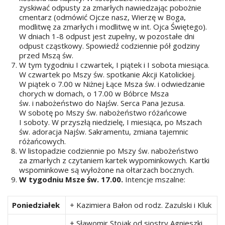
zyskiwać odpusty za zmarłych nawiedzając pobożnie
cmentarz (odmówić Ojcze nasz, Wierzę w Boga,
modlitwę za zmarłych i modlitwę w int. Ojca Świętego).
W dniach 1-8 odpust jest zupełny, w pozostałe dni
odpust cząstkowy. Spowiedź codziennie pół godziny
przed Mszą św.
W tym tygodniu I czwartek, I piątek i I sobota miesiąca.
W czwartek po Mszy św. spotkanie Akcji Katolickiej.
W piątek o 7.00 w Niżnej Łące Msza św. i odwiedzanie
chorych w domach, o 17.00 w Bóbrce Msza
św. i nabożeństwo do Najśw. Serca Pana Jezusa.
W sobotę po Mszy św. nabożeństwo różańcowe
I soboty. W przyszłą niedzielę, I miesiąca, po Mszach
św. adoracja Najśw. Sakramentu, zmiana tajemnic
różańcowych.
W listopadzie codziennie po Mszy św. nabożeństwo
za zmarłych z czytaniem kartek wypominkowych. Kartki
wspominkowe są wyłożone na ołtarzach bocznych.
W tygodniu Msze św. 17.00.
Intencje mszalne:
Poniedziałek
+ Kazimiera Bałon od rodz. Zazulski i Kluk
+ Sławomir Stojak od siostry Agnieszki