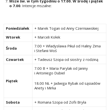
Msze św. w tym tygodniu o 17.00. W środę i piątek
o 7.00
. Intencje mszalne:
Poniedziałek
+ Marek Togan od Anny Czerniawskiej
Wtorek
+ Marceli Kołek
7.00 + Władysława Pikul od Haliny Zima
Środa
i Stefanii Woś
Czwartek
+ Tadeusz Szopa od siostry z rodziną
7.00 B + Maria Parylak od Janiny
i Antoniego Dubiel
Piątek
18.00 NŁ + Jadwiga Rybak od sąsiadów
Anety i Mirka
Sobota
+ Romana Szopa od Zofii Bryła