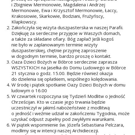
i Zbigniew Mermonowie, Magdalena i Andrzej
Mermonowie, Ewa i Krzysztof Mermonowie, Łaccy,
Krakosiowie, Skarkowie, Bodziani, Frużyńscy,
Kłapkowscy.
Zakończyła się wizyta duszpasterska w naszej Parafii.
Dziękuję za serdeczne przyjęcie w Waszych domach,
a także za składane ofiary. Bóg zapłać! Jeśli kogoś
nie było w zaplanowanym terminie wizyty
duszpasterskiej, chętnie przyjmę zaproszenie
w dogodnym terminie, bardzo proszę o kontakt.
Oaza Dzieci Bożych w Bóbrce serdecznie zaprasza
WSZYSTKICH na Jasełka do Domu Ludowego w Bóbrce
21 stycznia o godz. 15.00. Będzie również okazja
do dzielenia się opłatkiem, wspólnego kolędowania.
W środę i piątek spotkanie Oazy Dzieci Bożych w domu
ludowym o 16.00
W czwartek rozpoczyna się Tydzień Modlitw o Jedność
Chrześcijan. Kto w czasie jego trwania będzie
uczestniczył w jakimś nabożeństwie z modlitwą
o jedność i weźmie udział w zakończeniu Tygodnia, może
uzyskać odpust zupełny pod zwykłymi warunkami.
W piątek wspomnienie św. Józefa Sebastiana Pelczara,
modlimy się w intencji naszej Archidiecezji.