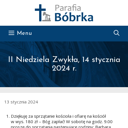
Przejdź do treści
Menu
II Niedziela Zwykła, 14 stycznia
2024 r.
13 stycznia 2024
Dziękuję za sprzątanie kościoła i ofiarę na kościół
w wys. 180 zł – Bóg zapłać! W sobotę na godz. 9.00
proszę do sprzątania następujące rodziny: Barbara