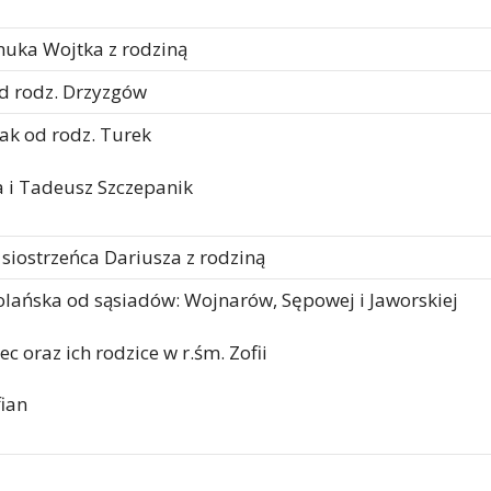
nuka Wojtka z rodziną
d rodz. Drzyzgów
ak od rodz. Turek
a i Tadeusz Szczepanik
 siostrzeńca Dariusza z rodziną
ańska od sąsiadów: Wojnarów, Sępowej i Jaworskiej
tec oraz ich rodzice w r.śm. Zofii
fian