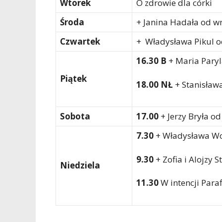
Wtorek
O zdrowie dla córki
Środa
+ Janina Hadała od w
Czwartek
+ Władysława Pikul o
16.30 B
+ Maria Paryl
Piątek
18.00 NŁ
+ Stanisław
Sobota
17.00
+ Jerzy Bryła od
7.30
+ Władysława Wol
9.30
+ Zofia i Alojzy S
Niedziela
11.30
W intencji Para