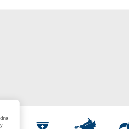
ędna
my