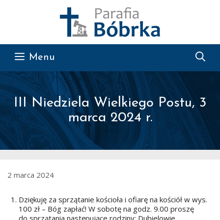
Przejdź do treści
Menu
III Niedziela Wielkiego Postu, 3
marca 2024 r.
2 marca 2024
Dziękuję za sprzątanie kościoła i ofiarę na kościół w wys.
100 zł – Bóg zapłać! W sobotę na godz. 9.00 proszę
do sprzątania następujące rodziny: Dubielowie,