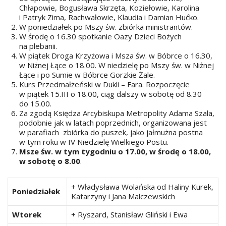
Chłapowie, Bogusława Skrzęta, Koziełowie, Karolina
i Patryk Zima, Rachwałowie, Klaudia i Damian Hućko.
W poniedziałek po Mszy św. zbiórka ministrantów.
W środę o 16.30 spotkanie Oazy Dzieci Bożych
na plebanii.
W piątek Droga Krzyżowa i Msza św. w Bóbrce o 16.30,
w Niżnej Łące o 18.00. W niedzielę po Mszy św. w Niżnej
Łące i po Sumie w Bóbrce Gorzkie Żale.
Kurs Przedmałżeński w Dukli – Fara. Rozpoczęcie
w piątek 15.III o 18.00, ciąg dalszy w sobotę od 8.30
do 15.00.
Za zgodą Księdza Arcybiskupa Metropolity Adama Szala,
podobnie jak w latach poprzednich, organizowana jest
w parafiach zbiórka do puszek, jako jałmużna postna
w tym roku w IV Niedzielę Wielkiego Postu.
Msze św. w tym tygodniu o 17.00, w środę o 18.00,
w sobotę o 8.00
.
+ Władysława Wolańska od Haliny Kurek,
Poniedziałek
Katarzyny i Jana Malczewskich
Wtorek
+ Ryszard, Stanisław Gliński i Ewa