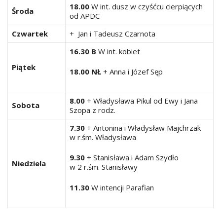
18.00
W int. dusz w czyśćcu cierpiących
Środa
od APDC
Czwartek
+ Jan i Tadeusz Czarnota
16.30 B
W int. kobiet
Piątek
18.00 NŁ
+ Anna i Józef Sęp
8.00
+ Władysława Pikul od Ewy i Jana
Sobota
Szopa z rodz.
7.30
+ Antonina i Władysław Majchrzak
w r.śm. Władysława
9.30
+ Stanisława i Adam Szydło
Niedziela
w 2 r.śm. Stanisławy
11.30
W intencji Parafian