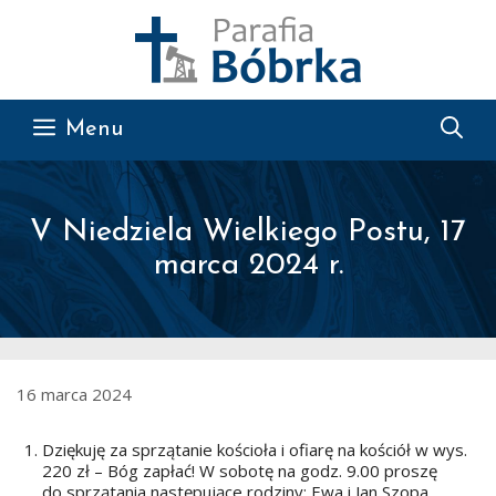
Przejdź do treści
Menu
V Niedziela Wielkiego Postu, 17
marca 2024 r.
16 marca 2024
Dziękuję za sprzątanie kościoła i ofiarę na kościół w wys.
220 zł – Bóg zapłać! W sobotę na godz. 9.00 proszę
do sprzątania następujące rodziny: Ewa i Jan Szopa,