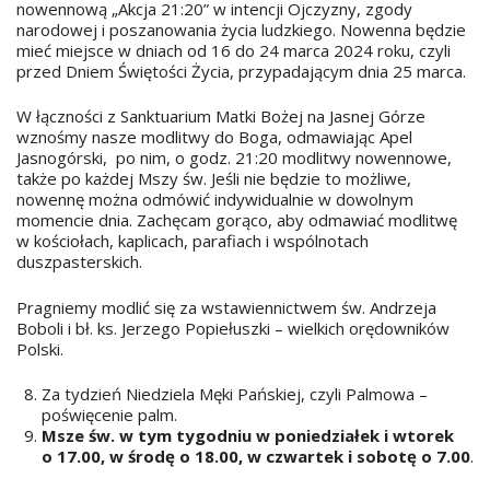
nowennową „Akcja 21:20” w intencji Ojczyzny, zgody
narodowej i poszanowania życia ludzkiego. Nowenna będzie
mieć miejsce w dniach od 16 do 24 marca 2024 roku, czyli
przed Dniem Świętości Życia, przypadającym dnia 25 marca.
W łączności z Sanktuarium Matki Bożej na Jasnej Górze
wznośmy nasze modlitwy do Boga, odmawiając Apel
Jasnogórski, po nim, o godz. 21:20 modlitwy nowennowe,
także po każdej Mszy św. Jeśli nie będzie to możliwe,
nowennę można odmówić indywidualnie w dowolnym
momencie dnia. Zachęcam gorąco, aby odmawiać modlitwę
w kościołach, kaplicach, parafiach i wspólnotach
duszpasterskich.
Pragniemy modlić się za wstawiennictwem św. Andrzeja
Boboli i bł. ks. Jerzego Popiełuszki – wielkich orędowników
Polski.
Za tydzień Niedziela Męki Pańskiej, czyli Palmowa –
poświęcenie palm.
Msze św. w tym tygodniu w poniedziałek i wtorek
o 17.00, w środę o 18.00, w czwartek i sobotę o 7.00
.