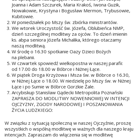
Joanna i Adam Szczurek, Maria Krakoś, Iwona Guzik,
Nowakowie, Krystyna i Bogusław Mermon, Trybusowie,
Kubitowie.
W poniedziałek po Mszy św. zbiórka ministrantów.
We wtorek Uroczystość św. Józefa, Oblubieńca NMP,
dzień szczególnej modlitwy za ojców. To dzień imienin
ks. abpa seniora Józefa Michalika, którego otaczamy
naszą modlitwą.
W środę o 16.30 spotkanie Oazy Dzieci Bożych
na plebanii.
W czwartek spowiedź wielkopostna w naszej parafii:
od 17.00 do 18.00 w Bóbrce i Niżnej Łące.
W piątek Droga Krzyżowa i Msza św. w Bóbrce o 16.30,
w Niżnej Łące o 18.00. W niedzielę po Mszy św. w Niżnej
Łące i po Sumie w Bóbrce Gorzkie Żale.
Arcybiskup Stanisław Gądecki Metropolita Poznański
ZAPRASZA DO MODLITWY NOWENNOWEJ W INTENCJI
OJCZYZNY, ZGODY NARODOWEJ I POSZANOWANIA
ŻYCIA LUDZKIEGO:
W związku z sytuacją społeczną w naszej Ojczyźnie, proszę
wszystkich o wspólną modlitwę w ważnych dla naszego kraju
intencjach. Zapraszam do włączenia się w modlitwę