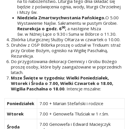
na to nabożeństwo
.
Liturgia tego dnia składać się
będzie z poświęcenia ognia, wody, liturgii Chrzcielnej
i Mszy św.
Niedziela Zmartwychwstania Pańskiego.
O 5.00
Wystawienie Najśw. Sakramentu w pustym Grobie.
00
Rezurekcja o godz. 6
,
a następne Msza
św. w Niżnej Łące o 9.30 i Suma w Bóbrce o 11.30.
Zbiórka Liturgicznej Służby Ołtarza w czwartek o 10.00.
Druhów z OSP Bóbrka proszę o udział w Triduum: straż
przy Grobie Bożym, ognisko na Wigilię Paschalną,
Rezurekcja.
Do przygotowania dekoracji Ciemnicy i Grobu Bożego
proszę osoby, które były zaangażowane w poprzednich
latach.
Msze Święte w tygodniu: Wielki Poniedziałek,
Wtorek i Środa o 7.00, Wielki Czwartek o 18.00,
Wigilia Paschalna o 18.00
. Intencje mszalne:
Poniedziałek
7.00 + Marian Stefański i rodzice
Wtorek
7.00 + Genowefa Tłuściak w 1 r.śm.
7.00 Genowefa i Edward Maciejczyk
Środa