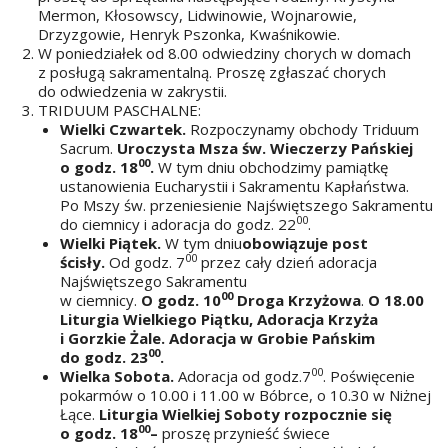
Mermon, Kłosowscy, Lidwinowie, Wojnarowie,
Drzyzgowie, Henryk Pszonka, Kwaśnikowie.
W poniedziałek od 8.00 odwiedziny chorych w domach
z posługą sakramentalną. Proszę zgłaszać chorych
do odwiedzenia w zakrystii.
TRIDUUM PASCHALNE:
Wielki Czwartek.
Rozpoczynamy obchody Triduum
Sacrum.
Uroczysta Msza św. Wieczerzy Pańskiej
00
o godz. 18
.
W tym dniu obchodzimy pamiątkę
ustanowienia Eucharystii i Sakramentu Kapłaństwa.
Po Mszy św. przeniesienie Najświętszego Sakramentu
00
do ciemnicy i adoracja do godz. 22
.
Wielki Piątek.
W tym dniu
obowiązuje post
00
ścisły.
Od godz. 7
przez cały dzień adoracja
Najświętszego Sakramentu
00
w ciemnicy.
O godz. 10
Droga Krzyżowa
.
O 18.00
Liturgia Wielkiego Piątku, Adoracja Krzyża
i Gorzkie Żale. Adoracja w Grobie Pańskim
00
do godz. 23
.
00
Wielka Sobota.
Adoracja od godz.7
. Poświęcenie
pokarmów o 10.00 i 11.00 w Bóbrce, o 10.30 w Niżnej
Łące.
Liturgia Wielkiej Soboty rozpocznie się
00
o godz. 18
–
proszę przynieść świece