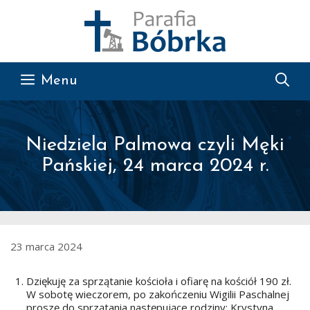
Przejdź do treści
Menu
Niedziela Palmowa czyli Męki
Pańskiej, 24 marca 2024 r.
23 marca 2024
Dziękuję za sprzątanie kościoła i ofiarę na kościół 190 zł.
W sobotę wieczorem, po zakończeniu Wigilii Paschalnej
proszę do sprzątania następujące rodziny: Krystyna