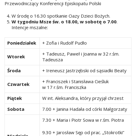
Przewodniczący Konferencji Episkopatu Polski
W środę o 16.30 spotkanie Oazy Dzieci Bożych.
W tygodniu Msze św. o 18.00, w sobotę o 7.00
.
Intencje mszalne:
Poniedziałek
+ Zofia i Rudolf Pudło
+ Tadeusz, Paweł i Joanna w 32 r.śm.
Wtorek
Tadeusza
Środa
+ Ireneusz Jastrzębski od sąsiadki Beaty
+ Franciszek i Stanisława Cieśluk
Czwartek
w 17 r.śm. Franciszka
Piątek
W int. Aleksandra, który przyjął chrzest
Sobota
7.00 + Janina Hadała od córki Małgorzaty
7.30 + Maria i Piotr Sowa w r.śm. Piotra
9.30 + Jarosław Sęp od prac. „Stokrotki”
Niedziela