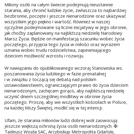
Miliony osób na całym świecie podejmują nieustannie
starania, aby chronić ludzkie życie, zwłaszcza to najbardziej
bezbronne, poczęte i jeszcze nienarodzone oraz ukazywać
wszystkim jego piękno i wartość. Również w naszej
ojczyźnie podejmowane są liczne inicjatywy w jego obronie,
jak choćby zaplanowany na najbliższą niedzielę Narodowy
Marsz Życia. Będzie on manifestacją szacunku wobec życia
poczętego, przyjęcia tego życia w miłości oraz wyrazem
uznania wobec trudu rodzicielstwa, zapewniającego
dzieciom możliwość wzrostu i rozwoju.
W nawiązaniu do opublikowanego wczoraj Stanowiska ws.
poszanowania życia ludzkiego w fazie prenatalnej
i w związku z toczącą się debatą nad polskim
ustawodawstwem, ograniczającym prawo do życia dzieciom
nienarodzonym, zachęcam gorąco, aby najbliższą niedzielę
uczynić dniem szczególnej modlitwy w obronie życia
poczętego. Proszę, aby we wszystkich kościołach w Polsce,
na każdej Mszy Świętej, modlić się w tej intencji.
Ufam, że starania milionów ludzi dobrej woli zaowocują
jeszcze większą ochroną życia osób nienarodzonych. ✠
Tadeusz Wojda SAC, Arcybiskup Metropolita Gdański,