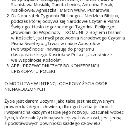
Stanisława Musialik, Danuta Leniek, Antonina Pęcak,
Niziołkowie, Agnieszka i Marcin Wulw, Pulnarowie.
Dziś początek Tygodnia Biblijnego – Niedziela Biblijna,
podczas której odbywa się Narodowe Czytanie Pisma
Świętego. Hasło tegorocznego Tygodnia Biblijnego:
„Powołani do Wspólnoty – KOMUNII z Bogiem i bliźnimi
w Kościele”, jak i myśl przewodnia Narodowego Czytania
Pisma Świętego: „Trwali w nauce Apostołów
i we wspólnocie”, nawiązują do programu
duszpasterskiego Kościoła w Polsce „Uczestniczę
we Wspólnocie Kościoła”.
APEL PRZEWODNICZĄCEGO KONFERENCJI
EPISKOPATU POLSKI
O MODLITWĘ W INTENCJI OCHRONY ŻYCIA OSÓB
NIENARODZONYCH
Życie jest darem Bożym i jako takie jest niezbywalnym
prawem każdego człowieka, dlatego trzeba je chronić
i wspierać na każdym etapie jego rozwoju. Szacunek wobec
życia, które należy do najważniejszych wartości, jest jedną
z podstawowych powinności każdego człowieka.