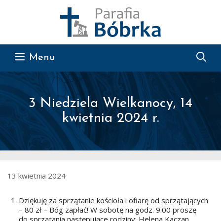
Przejdź do treści
Menu
3 Niedziela Wielkanocy, 14
kwietnia 2024 r.
13 kwietnia 2024
Dziękuję za sprzątanie kościoła i ofiarę od sprzątających
– 80 zł – Bóg zapłać! W sobotę na godz. 9.00 proszę
do sprzątania następujące rodziny: Helena Kaczan,