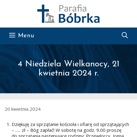
Przejdź do treści
Menu
4 Niedziela Wielkanocy, 21
kwietnia 2024 r.
20 kwietnia 2024
Dziękuję za sprzątanie kościoła i ofiarę od sprzątających
– ….. zł – Bóg zapłać! W sobotę na godz. 9.00 proszę
do sprzątania następujące rodziny: Przewłoccy, Irena