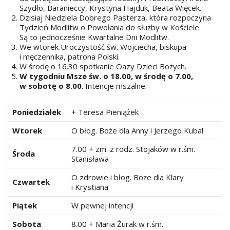
Szydło, Baranieccy, Krystyna Hajduk, Beata Więcek.
Dzisiaj Niedziela Dobrego Pasterza, która rozpoczyna
Tydzień Modlitw o Powołania do służby w Kościele.
Są to jednocześnie Kwartalne Dni Modlitw.
We wtorek Uroczystość św. Wojciecha, biskupa
i męczennika, patrona Polski.
W środę o 16.30 spotkanie Oazy Dzieci Bożych.
W tygodniu Msze św. o 18.00, w środę o 7.00,
w sobotę o 8.00
. Intencje mszalne:
Poniedziałek
+ Teresa Pieniążek
Wtorek
O błog. Boże dla Anny i Jerzego Kubal
7.00 + zm. z rodz. Stojaków w r.śm.
Środa
Stanisława
O zdrowie i błog. Boże dla Klary
Czwartek
i Krystiana
Piątek
W pewnej intencji
Sobota
8.00 + Maria Żurak w r.śm.