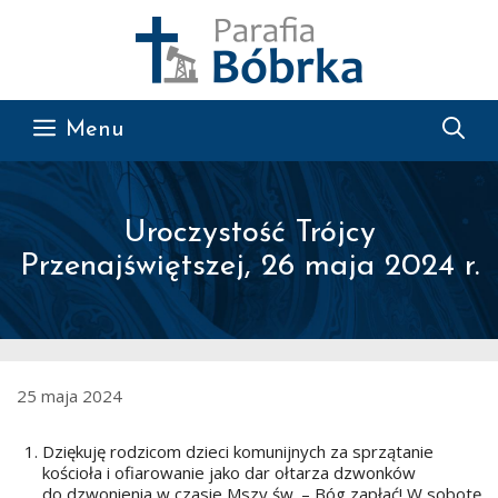
Przejdź do treści
Menu
Uroczystość Trójcy
Przenajświętszej, 26 maja 2024 r.
25 maja 2024
Dziękuję rodzicom dzieci komunijnych za sprzątanie
kościoła i ofiarowanie jako dar ołtarza dzwonków
do dzwonienia w czasie Mszy św. – Bóg zapłać! W sobotę