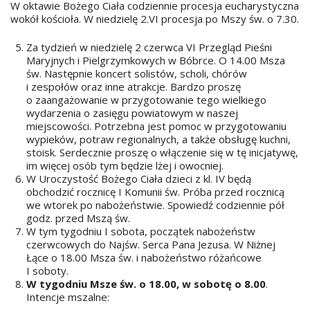
W oktawie Bożego Ciała codziennie procesja eucharystyczna
wokół kościoła. W niedzielę 2.VI procesja po Mszy św. o 7.30.
Za tydzień w niedzielę 2 czerwca VI Przegląd Pieśni
Maryjnych i Pielgrzymkowych w Bóbrce. O 14.00 Msza
św. Następnie koncert solistów, scholi, chórów
i zespołów oraz inne atrakcje. Bardzo proszę
o zaangażowanie w przygotowanie tego wielkiego
wydarzenia o zasięgu powiatowym w naszej
miejscowości. Potrzebna jest pomoc w przygotowaniu
wypieków, potraw regionalnych, a także obsługę kuchni,
stoisk. Serdecznie proszę o włączenie się w tę inicjatywę,
im więcej osób tym będzie lżej i owocniej.
W Uroczystość Bożego Ciała dzieci z kl. IV będą
obchodzić rocznicę I Komunii św. Próba przed rocznicą
we wtorek po nabożeństwie. Spowiedź codziennie pół
godz. przed Mszą św.
W tym tygodniu I sobota, początek nabożeństw
czerwcowych do Najśw. Serca Pana Jezusa. W Niżnej
Łące o 18.00 Msza św. i nabożeństwo różańcowe
I soboty.
W tygodniu Msze św. o 18.00, w sobotę o 8.00
.
Intencje mszalne: