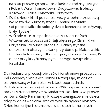
na 9.00 proszę go sprzątania kościoła rodziny: Justyna
i Robert Wulw, Tomachowie, Dudyczowie, Jabłeccy,
Krukowie, Halina Dynowska, Przytoccy.
Dziś dzieci z kl. III po raz pierwszy w pełni uczestniczą
we Mszy św. – uroczystość I Komunii na Sumie.
Od poniedziałku do soboty dzieci komunijne przeżywają
Biały Tydzień.
W środę o 16.30 spotkanie Oazy Dzieci Bożych.
W czwartek Uroczystość Najświętszego Ciała i Krwi
Chrystusa. Po Sumie procesja Eucharystyczna
do czterech ołtarzy: I ołtarz przy domu p. Malczewskich,
II ołtarz koło remizy, III ołtarz przy domu p. Szopów, IV
ołtarz przy krzyżu misyjnym – przygotowuje Akcja
Katolicka.
Do niesienia w procesji obrazów i feretronów proszę panie
Kół Gospodyń Wiejskich Bóbrki i Niżnej Łąki, młodzież
bierzmowaną w tym roku i w latach poprzednich.
Do baldachimu proszę strażaków OSP, zapraszam również
poczet sztandarowy ze sztandarem. Do chorągwi proszę
panów z Rady Parafialnej. Proszę o zaangażowanie dzieci:
chłopcy do dzwonienia, dziewczynki do sypania kwiatów.
Dzieci komunijne i rocznicowe w strojach komunijnych.