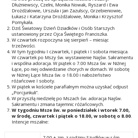
Dłużniewscy, Czelni, Monika Nowak, Ryszard i Ewa
Drożdżalowie, Urszula i Jan Zazulscy, Grzebieniowie,
Łukasz i Katarzyna Drożdżalowie, Monika i Krzysztof
Pomykała.
Dziś Światowy Dzień Dziadków i Osób Starszych
ustanowiony przez Ojca Świętego Franciszka.
W czwartek rozpoczyna się sierpień – miesiąc
trzeźwości.
W tym tygodniu I czwartek, I piątek i I sobota miesiąca.
W czwartek po Mszy św. wystawienie Najśw. Sakramentu
i wspólna adoracja. W piątek o 7.00 Msza św. w Niżnej
Łące, po niej odwiedzanie chorych w domach. W sobotę
w Niżnej Łące Msza św. o 18.00 i nabożeństwo
różańcowe I soboty.
W piątek w kościele parafialnym można uzyskać odpust
„Porcjunkuli”.
W przyszłą niedzielę po Mszach św. adoracja Najśw.
Sakramentu i zmiana tajemnic różańcowych.
W tygodniu Msze św. w poniedziałek i wtorek 7.00,
w środę, czwartek i piątek o 18.00, w sobotę o 8.00
.
Intencje mszalne:
7.00 + zm. z rodziny Szydłów w r.śm.