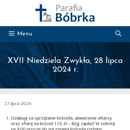
Przejdź do treści
Menu
XVII Niedziela Zwykła, 28 lipca
2024 r.
27 lipca 2024
Dziękuję za sprzątanie kościoła, ukwiecenie ołtarzy
oraz ofiarę na kościół 110 zł – Bóg zapłać! W sobotę
na 9.00 proszę do sprzątania kościoła rodziny: