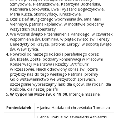
Szmydowie, Pietruszkowie, Katarzyna Bocheńska,
Kazimiera Borkowska, Ewa i Ryszard Bogaczykowie,
Maria Kucza, Skorodyńscy, Juraszkowie.
Dziś Dzień liturgicznego wpomnienia św. Jana Marii
Vienney’a, patrona kapłanów, w modlitwie polecamy
wszystkich duszpasterzy.
We wtorek święto Przemienienia Pańskiego, w czwartek
wspomnienie św. Dominika, w piątek święto św. Teresy
Benedykty od Krzyża, patronki Europy, w sobotę święto
św. Wawrzyńca.
Powrócił do naszego kościoła parafialnego obraz
św. Józefa. Został poddany konserwacji w Pracowni
Konserwacji Malarstwa i Rzeźby „Artificium”
w Rzeszowie. Niech odnowiony obraz św. Józefa
przybliży nas do tego wielkiego Patrona, prośmy
Go o wstawiennictwo we wszystkich sprawach,
szczególnie wypraszajmy łaski dla ojców, dla rodzin, dla
Kościoła, dla naszej parafii.
W tygodniu Msze św. o 18.00
. Intencje mszalne:
Poniedziałek
+ Janina Hadała od chrześniaka Tomasza
+ Anna Trybus od szwagierki Agnieszki