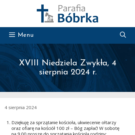
Przejdź do treści
Menu
XVIII Niedziela Zwykła, 4
sierpnia 2024 r.
4 sierpnia 2024
Dziękuję za sprzątanie kościoła, ukwiecenie ołtarzy
oraz ofiarę na kościół 100 zł – Bóg zapłać! W sobotę
na 9.00 proszę do sprzątania kościoła rodziny: