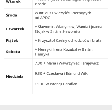
Wtorek
z rodz.
W int. dusz w czyśćcu cierpiących
Środa
od APDC
+ Sławomir, Władysław, Wanda i Joanna
Czwartek
Stojak w 2 r.śm. Sławomira
Piątek
+ Krzysztof Czelny od rodziców i brata
+ Henryk i Irena Kozubal w 8 r.śm.
Sobota
Henryka
7.30 + Maria i Wawrzyniec Farajewicz
9.30 + Czesława i Edmund Wilk
Niedziela
11.30 W intencji Parafian