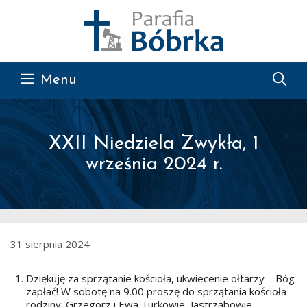
Przejdź do treści
Menu
XXII Niedziela Zwykła, 1
września 2024 r.
31 sierpnia 2024
Dziękuję za sprzątanie kościoła, ukwiecenie ołtarzy – Bóg
zapłać! W sobotę na 9.00 proszę do sprzątania kościoła
rodziny: Grzegorz i Ewa Turkowie, Jastrząbowie,