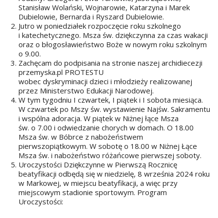
Stanisław Wolański, Wojnarowie, Katarzyna i Marek
Dubielowie, Bernarda i Ryszard Dubielowie.
Jutro w poniedziałek rozpoczęcie roku szkolnego
i katechetycznego. Msza św. dziękczynna za czas wakacji
oraz o błogosławieństwo Boże w nowym roku szkolnym
o 9.00.
Zachęcam do podpisania na stronie naszej archidiecezji
przemyska.pl PROTESTU
wobec dyskryminacji dzieci i młodzieży realizowanej
przez Ministerstwo Edukacji Narodowej.
W tym tygodniu I czwartek, I piątek i I sobota miesiąca.
W czwartek po Mszy św. wystawienie Najśw. Sakramentu
i wspólna adoracja. W piątek w Niżnej łące Msza
św. o 7.00 i odwiedzanie chorych w domach. O 18.00
Msza św. w Bóbrce z nabożeństwem
pierwszopiątkowym. W sobotę o 18.00 w Niżnej Łące
Msza św. i nabożeństwo różańcowe pierwszej soboty.
Uroczystości Dziękczynne w Pierwszą Rocznicę
beatyfikacji odbędą się w niedzielę, 8 września 2024 roku
w Markowej, w miejscu beatyfikacji, a więc przy
miejscowym stadionie sportowym. Program
Uroczystości: