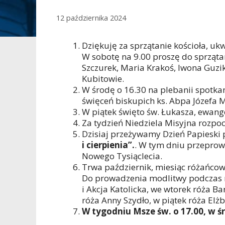
12 października 2024
Dziękuję za sprzątanie kościoła, ukwi
W sobotę na 9.00 proszę do sprzątan
Szczurek, Maria Krakoś, Iwona Guz
Kubitowie.
W środę o 16.30 na plebanii spotka
święceń biskupich ks. Abpa Józefa M
W piątek święto św. Łukasza, ewange
Za tydzień Niedziela Misyjna rozpo
Dzisiaj przeżywamy Dzień Papieski
i cierpienia”.
. W tym dniu przeprow
Nowego Tysiąclecia.
Trwa październik, miesiąc różańco
Do prowadzenia modlitwy podczas 
i Akcja Katolicka, we wtorek róża B
róża Anny Szydło, w piątek róża El
W tygodniu Msze św. o 17.00, w śr