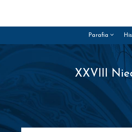
Przejdź do treści
Parafia
His
XXVIII Nied