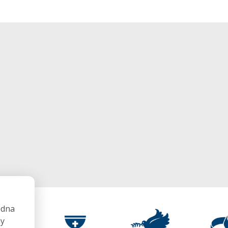
ędna
my