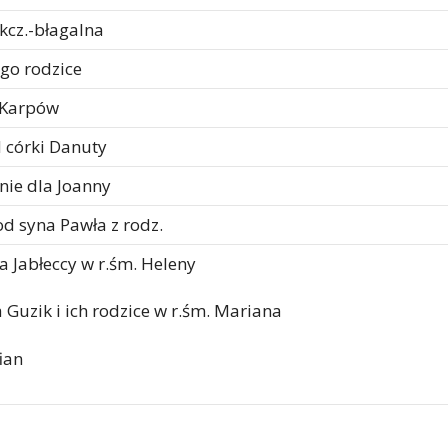
kcz.-błagalna
ego rodzice
y Karpów
 córki Danuty
nie dla Joanny
d syna Pawła z rodz.
a Jabłeccy w r.śm. Heleny
 Guzik i ich rodzice w r.śm. Mariana
ian