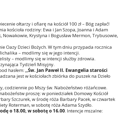
ecenie ołtarzy i ofiarę na kościół 100 zł – Bóg zapłać!
ia kościoła rodziny: Ewa i Jan Szopa, Joanna i Adam
ik, Nowakowie, Krystyna i Bogusław Mermon, Trybusowie,
nie Oazy Dzieci Bożych. W tym dniu przypada rocznica
ichalika – modlimy się w jego intencji.
listy – modlimy się w intencji służby zdrowia.
czynająca Tydzień Misyjny.
 pod hasłem:
,,Św. Jan Paweł II. Ewangelia starości
adzana jest w kościołach zbiórka do puszek na Dzieło
wy, codziennie po Mszy św. Nabożeństwo różańcowe.
nabożeństw proszę: w poniedziałek Domowy Kościół
arbary Szczurek, w środę róża Barbary Pacek, w czwartek
żbiety Roterman, w sobotę róża Adama Szydło.
odę o 18.00, w sobotę o 16.00
. Intencje mszalne: