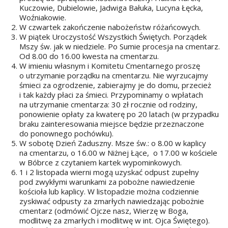
Kuczowie, Dubielowie, Jadwiga Bałuka, Lucyna Łęcka,
Woźniakowie.
W czwartek zakończenie nabożeństw różańcowych.
W piątek Uroczystość Wszystkich Świętych. Porządek
Mszy św. jak w niedziele. Po Sumie procesja na cmentarz.
Od 8.00 do 16.00 kwesta na cmentarzu.
W imieniu własnym i Komitetu Cmentarnego proszę
o utrzymanie porządku na cmentarzu. Nie wyrzucajmy
śmieci za ogrodzenie, zabierajmy je do domu, przecież
i tak każdy płaci za śmieci. Przypominamy o wpłatach
na utrzymanie cmentarza: 30 zł rocznie od rodziny,
ponowienie opłaty za kwaterę po 20 latach (w przypadku
braku zainteresowania miejsce będzie przeznaczone
do ponownego pochówku).
W sobotę Dzień Zaduszny. Msze św.: o 8.00 w kaplicy
na cmentarzu, o 16.00 w Niżnej Łące, o 17.00 w kościele
w Bóbrce z czytaniem kartek wypominkowych.
1 i 2 listopada wierni mogą uzyskać odpust zupełny
pod zwykłymi warunkami za pobożne nawiedzenie
kościoła lub kaplicy. W listopadzie można codziennie
zyskiwać odpusty za zmarłych nawiedzając pobożnie
cmentarz (odmówić Ojcze nasz, Wierzę w Boga,
modlitwę za zmarłych i modlitwę w int. Ojca Świętego).