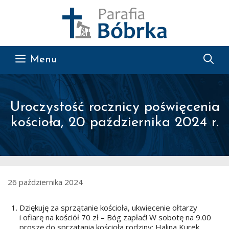
Przejdź do treści
Menu
Uroczystość rocznicy poświęcenia
kościoła, 20 października 2024 r.
26 października 2024
Dziękuję za sprzątanie kościoła, ukwiecenie ołtarzy
i ofiarę na kościół 70 zł – Bóg zapłać! W sobotę na 9.00
proszę do sprzątania kościoła rodziny: Halina Kurek,