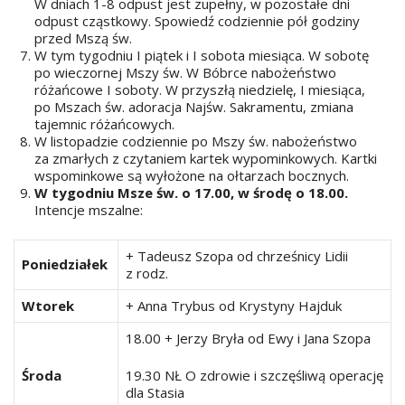
W dniach 1-8 odpust jest zupełny, w pozostałe dni
odpust cząstkowy. Spowiedź codziennie pół godziny
przed Mszą św.
W tym tygodniu I piątek i I sobota miesiąca. W sobotę
po wieczornej Mszy św. W Bóbrce nabożeństwo
różańcowe I soboty. W przyszłą niedzielę, I miesiąca,
po Mszach św. adoracja Najśw. Sakramentu, zmiana
tajemnic różańcowych.
W listopadzie codziennie po Mszy św. nabożeństwo
za zmarłych z czytaniem kartek wypominkowych. Kartki
wspominkowe są wyłożone na ołtarzach bocznych.
W tygodniu Msze św. o 17.00, w środę o 18.00.
Intencje mszalne:
+ Tadeusz Szopa od chrześnicy Lidii
Poniedziałek
z rodz.
Wtorek
+ Anna Trybus od Krystyny Hajduk
18.00 + Jerzy Bryła od Ewy i Jana Szopa
Środa
19.30 NŁ O zdrowie i szczęśliwą operację
dla Stasia