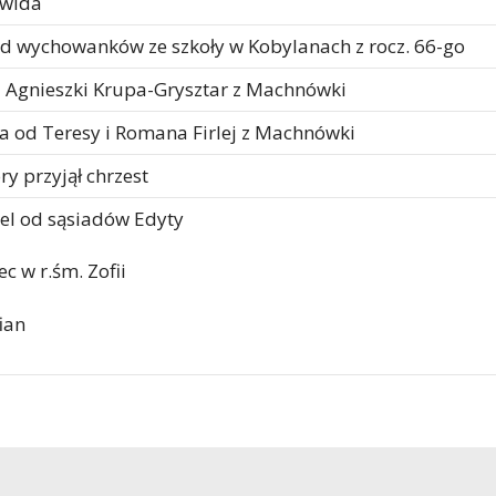
awida
od wychowanków ze szkoły w Kobylanach z rocz. 66-go
d Agnieszki Krupa-Grysztar z Machnówki
a od Teresy i Romana Firlej z Machnówki
ry przyjął chrzest
l od sąsiadów Edyty
ec w r.śm. Zofii
ian