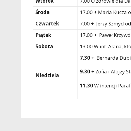
Wtorek
7.00 O zdrowie dla D
Środa
17.00 + Maria Kucza 
Czwartek
7.00 + Jerzy Szmyd o
Piątek
17.00 + Paweł Krzywd
Sobota
13.00 W int. Alana, któ
7.30
+ Bernarda Dubie
9.30
+ Zofia i Alojzy St
Niedziela
11.30
W intencji Paraf