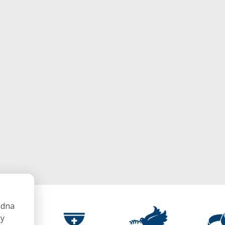
ędna
my