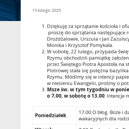
15 lutego 2025
Dziękuję za sprzątanie kościoła i of
proszę do sprzątania następujące r
Drożdżalowie, Urszula i Jan Zazulsc
Monika i Krzysztof Pomykała.
W sobotę, 22 lutego, przypada święt
Rzymu obchodzili pamiątkę założeni
przez Świętego Piotra Apostoła na 
Piotrowej stała się potężna bazyli
Rzymu. Módlmy się w intencji papie
w niesieniu Ewangelii, prośmy o potr
Msze św. w tym tygodniu w poniedz
o 7.00, w sobotę o 13.00
. Intencje 
17.00 O błog. Boże i 
Poniedziałek
wakacyjnych dla rodz