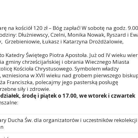
iarę na kościół 120 zł – Bóg zapłać! W sobotę na godz. 9.0
odziny: Dłużniewscy, Czelni, Monika Nowak, Ryszard i Ew
y, Grzebieniowie, Łukasz i Katarzyna Drożdżalowie,
o Katedry Świętego Piotra Apostoła. Już od IV wieku wier
a gminy chrześcijańskiej i obrania Wiecznego Miasta
stolicę Kościoła Chrystusowego. Symbolem władzy
ka, wzniesiona w XVII wieku nad grobem pierwszego bisku
ża Franciszka, polecajmy jego pasterską posługę
zebne siły i zdrowie.
iałek, środę i piątek o 17.00, we wtorek i czwartek
mszalne:
dary Ducha Św. dla organizatorów i uczestników rekolekcji
in