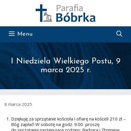
Przejdź do treści
Menu
I Niedziela Wielkiego Postu, 9
marca 2025 r.
8 marca 2025
Dziękuję za sprzątanie kościoła i ofiarę na kościół 210 zł –
Bóg zapłać! W sobotę na godz. 9.00 proszę
do sprzątania następujące rodziny: Barbara i Zbigniew