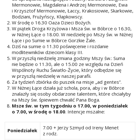
Mermonowie, Magdalena i Andrzej Mermonowie, Ewa
i Krzysztof Mermonowie, Łaccy, Krakosiowie, Skarkowie,
Bodziani, Frużyńscy, Kłapkowscy.
W środę o 16.30 Oaza Dzieci Bożych.
W piątek Droga Krzyżowa i Msza św. w Bóbrce o 16.30,
w Niżnej Łące o 18.00. W niedzielę po Mszy św. w Niżnej
Łące i po Sumie w Bóbrce Gorzkie Żale.
Dziś na sumie o 11.30 poświęcenie i rozdanie
modlitewników dzieciom klasy III.
W przyszłą niedzielę zmiana godziny Mszy św.: Suma
nie będzie o 11.30, ale o 15.00 ze względu na Dzień
Wspólnoty Ruchu Światło-Życie, który odbędzie się
w przyszłą niedzielę w naszej parafii.
Za tydzień zbiórka do puszek na misje „ad gentes”.
W Niżnej Łące działa już schola, pora, aby i w Bóbrce
znalazły się osoby obdarzone talentem, które chciałyby
na Mszy św. śpiewem chwalić Pana Boga.
Msze św. w tym tygodniu o 17.00, w poniedziałek
o 7.00, w środę o 18.00
. Intencje mszalne:
7.00 + Jerzy Szmyd od Ireny Menet
Poniedziałek
z rodz.