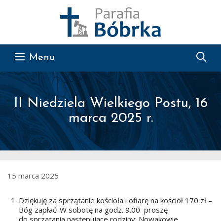
Przejdź do treści
Menu
II Niedziela Wielkiego Postu, 16
marca 2025 r.
15 marca 2025
Dziękuję za sprzątanie kościoła i ofiarę na kościół 170 zł –
Bóg zapłać! W sobotę na godz. 9.00 proszę
do sprzątania następujące rodziny: Nowakowie,