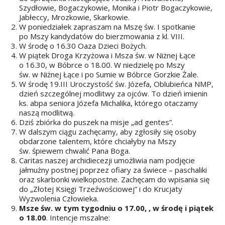
Szydłowie, Bogaczykowie, Monika i Piotr Bogaczykowie,
Jabłeccy, Mrozkowie, Skarkowie.
W poniedziałek zapraszam na Mszę św. I spotkanie
po Mszy kandydatów do bierzmowania z kl. VIII.
W środę o 16.30 Oaza Dzieci Bożych.
W piątek Droga Krzyżowa i Msza św. w Niżnej Łące
o 16.30, w Bóbrce o 18.00. W niedzielę po Mszy
św. w Niżnej Łące i po Sumie w Bóbrce Gorzkie Żale.
W środę 19.III Uroczystość św. Józefa, Oblubieńca NMP,
dzień szczególnej modlitwy za ojców. To dzień imienin
ks. abpa seniora Józefa Michalika, którego otaczamy
naszą modlitwą.
Dziś zbiórka do puszek na misje „ad gentes”.
W dalszym ciągu zachęcamy, aby zgłosiły się osoby
obdarzone talentem, które chciałyby na Mszy
św. śpiewem chwalić Pana Boga.
Caritas naszej archidiecezji umożliwia nam podjęcie
jałmużny postnej poprzez ofiary za świece – paschaliki
oraz skarbonki wielkopostne. Zachęcam do wpisania się
do „Złotej Księgi Trzeźwościowej” i do Krucjaty
Wyzwolenia Człowieka.
Msze św. w tym tygodniu o 17.00, , w środę i piątek
o 18.00
. Intencje mszalne: