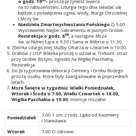
o godz. 19
–
proszę przynieść świece
na to nabożeństwo
.
Liturgia tego dnia składać się
będzie z poświęcenia ognia, wody, liturgii Chrzcielnej
i Mszy św.
Niedziela Zmartwychwstania Pańskiego.
O 5.00
Wystawienie Najśw. Sakramentu w pustym Grobie.
00
Rezurekcja o godz. 6
,
a następne Msza
św. w Niżnej Łące o 9.30 i Suma w Bóbrce o 11.30.
Zbiórka Liturgicznej Służby Ołtarza w czwartek o 10.00.
Druhów z OSP Bóbrka proszę o udział w Triduum: straż
przy Grobie Bożym, ognisko na Wigilię Paschalną,
Rezurekcja.
Do przygotowania dekoracji Ciemnicy i Grobu Bożego
proszę osoby, które były zaangażowane w poprzednich
latach.
Msze Święte w tygodniu: Wielki Poniedziałek,
Wtorek i Środa o 7.00, Wielki Czwartek o 18.00,
Wigilia Paschalna o 19.00
. Intencje mszalne:
7.00 + zm. z rodz. Lipka od Kazimiery
Poniedziałek
i Stanisława
Wtorek
7.00 O zdrowie