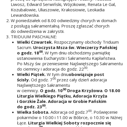
Liwosz, Edward Serwiński, Wójcikowie, Renata Le Gal,
Kozubalowie, Uliaszowie, Krakosiowie, Leokadia
Lewandowska.
W poniedziałek od 8.00 odwiedziny chorych w domach
z posługą sakramentalną. Proszę zgłaszać chorych
do odwiedzenia w zakrystii.
TRIDUUM PASCHALNE:
Wielki Czwartek.
Rozpoczynamy obchody Triduum
Sacrum.
Uroczysta Msza św. Wieczerzy Pańskiej
00
o godz. 18
.
W tym dniu obchodzimy pamiątkę
ustanowienia Eucharystii i Sakramentu Kapłaństwa.
Po Mszy św. przeniesienie Najświętszego Sakramentu
00
do ciemnicy i adoracja do godz. 22
.
Wielki Piątek.
W tym dniu
obowiązuje post
00
ścisły.
Od godz. 7
przez cały dzień adoracja
Najświętszego Sakramentu
00
w ciemnicy.
O godz. 10
Droga Krzyżowa
.
O 18.00
Liturgia Wielkiego Piątku, Adoracja Krzyża
i Gorzkie Żale. Adoracja w Grobie Pańskim
00
do godz. 23
.
00
Wielka Sobota.
Adoracja od godz.7
. Poświęcenie
pokarmów o 10.00 i 11.00 w Bóbrce, o 10.30 w Niżnej
Łące.
Liturgia Wielkiej Soboty rozpocznie się
00