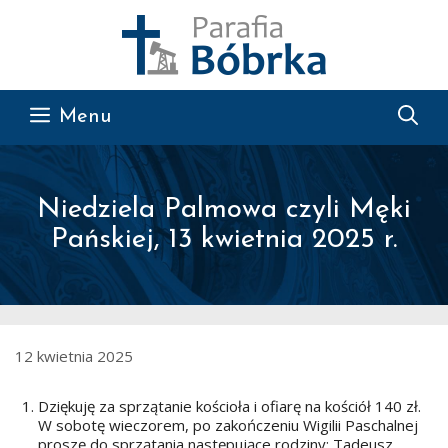
Przejdź do treści
Menu
Niedziela Palmowa czyli Męki
Pańskiej, 13 kwietnia 2025 r.
12 kwietnia 2025
Dziękuję za sprzątanie kościoła i ofiarę na kościół 140 zł.
W sobotę wieczorem, po zakończeniu Wigilii Paschalnej
proszę do sprzątania następujące rodziny: Tadeusz