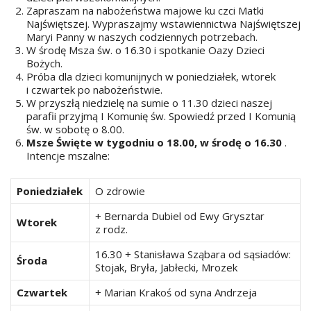
Zapraszam na nabożeństwa majowe ku czci Matki
Najświętszej. Wypraszajmy wstawiennictwa Najświętszej
Maryi Panny w naszych codziennych potrzebach.
W środę Msza św. o 16.30 i spotkanie Oazy Dzieci
Bożych.
Próba dla dzieci komunijnych w poniedziałek, wtorek
i czwartek po nabożeństwie.
W przyszłą niedzielę na sumie o 11.30 dzieci naszej
parafii przyjmą I Komunię św. Spowiedź przed I Komunią
św. w sobotę o 8.00.
Msze Święte w tygodniu o 18.00, w środę o 16.30
.
Intencje mszalne:
Poniedziałek
O zdrowie
+ Bernarda Dubiel od Ewy Grysztar
Wtorek
z rodz.
16.30 + Stanisława Sząbara od sąsiadów:
Środa
Stojak, Bryła, Jabłecki, Mrozek
Czwartek
+ Marian Krakoś od syna Andrzeja