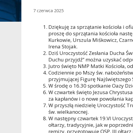
7 czerwca 2025
Dziękuję za sprzątanie kościoła i of
proszę do sprzątania kościoła nast
Kurkowie, Urszula Miśkowicz, Czarno
Irena Stojak.
Dziś Uroczystość Zesłania Ducha Ś
Duchu przyjdź” można uzyskać odp
Jutro święto NMP Matki Kościoła, o
Codziennie po Mszy św. nabożeństw
przyjmującej Figurę Najświętszego 
W środę o 16.30 spotkanie Oazy Dzi
W czwartek święto Jezusa Chrystus
za kapłanów i o nowe powołania kap
W przyszłą niedzielę Uroczystość Tr
św. wielkanocnej.
W następny czwartek 19.VI Uroczyst
ołtarzy, tradycyjnie, jak w poprzedni
remizy, przygotowuje OSP, III ołtar