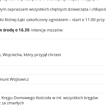
ym zapraszam wszystkich chętnych dziewczęta i chłopc
o Niżnej Łąki zakończony ogniskiem – start o 11.00 przy
w środę o 16.30
. Intencje mszalne:
 Wojciecha, który przyjął chrzest
gmunt Wójtowicz
I Kręgu Domowego Kościoła w int. wszystkich kręgów
z za zmarłych