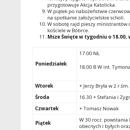
przygotowuje Akcja Katolicka.
W piątek po nabożeństwie czerwcow
na spotkanie założycielskie scholi.
W sobotę rajd pieszy ministrantów d
kościele w Bóbrce.
Msze Święte w tygodniu o 18.00, 
17.00 NŁ
Poniedziałek
18.00 B W int. Tymona,
Wtorek
+ Jerzy Bryła w 2 r.śm.
Środa
16.30 + Stefania i Zy
Czwartek
+ Tomasz Nowak
W 30 rocz. powstania 
Piątek
obecnych i byłych ora