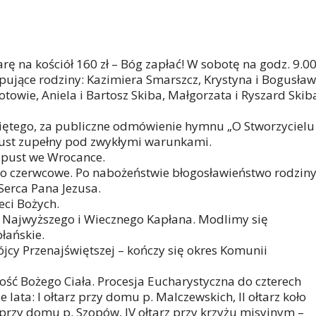
iarę na kościół 160 zł – Bóg zapłać! W sobotę na godz. 9.0
ępujące rodziny: Kazimiera Smarszcz, Krystyna i Bogusław
towie, Aniela i Bartosz Skiba, Małgorzata i Ryszard Skib
więtego, za publiczne odmówienie hymnu „O Stworzycielu
ust zupełny pod zwykłymi warunkami.
dpust we Wrocance.
o czerwcowe. Po nabożeństwie błogosławieństwo rodzin
Serca Pana Jezusa.
eci Bożych.
a Najwyższego i Wiecznego Kapłana. Modlimy się
łańskie.
ójcy Przenajświętszej – kończy się okres Komunii
ość Bożego Ciała. Procesja Eucharystyczna do czterech
e lata: I ołtarz przy domu p. Malczewskich, II ołtarz koło
z przy domu p. Szopów, IV ołtarz przy krzyżu misyjnym –