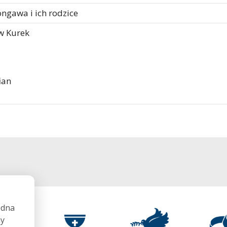
ongawa i ich rodzice
aw Kurek
ian
ędna
my