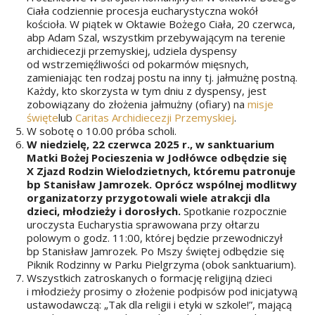
Ciała codziennie procesja eucharystyczna wokół
kościoła. W piątek w Oktawie Bożego Ciała, 20 czerwca,
abp Adam Szal, wszystkim przebywającym na terenie
archidiecezji przemyskiej, udziela dyspensy
od wstrzemięźliwości od pokarmów mięsnych,
zamieniając ten rodzaj postu na inny tj. jałmużnę postną.
Każdy, kto skorzysta w tym dniu z dyspensy, jest
zobowiązany do złożenia jałmużny (ofiary) na
misje
święte
lub
Caritas Archidiecezji Przemyskiej
.
W sobotę o 10.00 próba scholi.
W niedzielę, 22 czerwca 2025 r., w sanktuarium
Matki Bożej Pocieszenia w Jodłówce odbędzie się
X Zjazd Rodzin Wielodzietnych, któremu patronuje
bp Stanisław Jamrozek. Oprócz wspólnej modlitwy
organizatorzy przygotowali wiele atrakcji dla
dzieci, młodzieży i dorosłych
.
Spotkanie rozpocznie
uroczysta Eucharystia sprawowana przy ołtarzu
polowym o godz. 11:00, której będzie przewodniczył
bp Stanisław Jamrozek. Po Mszy świętej odbędzie się
Piknik Rodzinny w Parku Pielgrzyma (obok sanktuarium).
Wszystkich zatroskanych o formację religijną dzieci
i młodzieży prosimy o złożenie podpisów pod inicjatywą
ustawodawczą: „Tak dla religii i etyki w szkole!”, mającą