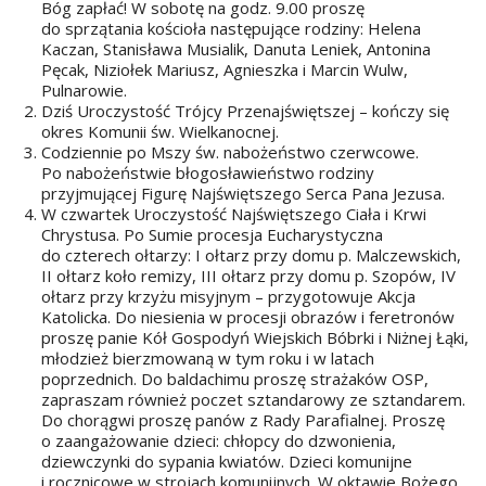
Bóg zapłać! W sobotę na godz. 9.00 proszę
do sprzątania kościoła następujące rodziny: Helena
Kaczan, Stanisława Musialik, Danuta Leniek, Antonina
Pęcak, Niziołek Mariusz, Agnieszka i Marcin Wulw,
Pulnarowie.
Dziś Uroczystość Trójcy Przenajświętszej – kończy się
okres Komunii św. Wielkanocnej.
Codziennie po Mszy św. nabożeństwo czerwcowe.
Po nabożeństwie błogosławieństwo rodziny
przyjmującej Figurę Najświętszego Serca Pana Jezusa.
W czwartek Uroczystość Najświętszego Ciała i Krwi
Chrystusa. Po Sumie procesja Eucharystyczna
do czterech ołtarzy: I ołtarz przy domu p. Malczewskich,
II ołtarz koło remizy, III ołtarz przy domu p. Szopów, IV
ołtarz przy krzyżu misyjnym – przygotowuje Akcja
Katolicka. Do niesienia w procesji obrazów i feretronów
proszę panie Kół Gospodyń Wiejskich Bóbrki i Niżnej Łąki,
młodzież bierzmowaną w tym roku i w latach
poprzednich. Do baldachimu proszę strażaków OSP,
zapraszam również poczet sztandarowy ze sztandarem.
Do chorągwi proszę panów z Rady Parafialnej. Proszę
o zaangażowanie dzieci: chłopcy do dzwonienia,
dziewczynki do sypania kwiatów. Dzieci komunijne
i rocznicowe w strojach komunijnych. W oktawie Bożego