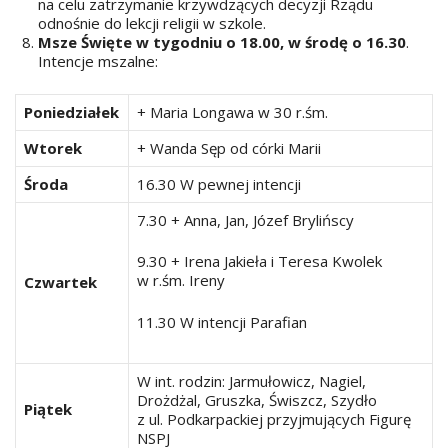
na celu zatrzymanie krzywdzących decyzji Rządu
odnośnie do lekcji religii w szkole.
Msze Święte w tygodniu o 18.00, w środę o 16.30
.
Intencje mszalne:
Poniedziałek
+ Maria Longawa w 30 r.śm.
Wtorek
+ Wanda Sęp od córki Marii
Środa
16.30 W pewnej intencji
7.30 + Anna, Jan, Józef Brylińscy
9.30 + Irena Jakieła i Teresa Kwolek
w r.śm. Ireny
Czwartek
11.30 W intencji Parafian
W int. rodzin: Jarmułowicz, Nagiel,
Drożdżal, Gruszka, Świszcz, Szydło
Piątek
z ul. Podkarpackiej przyjmujących Figurę
NSPJ