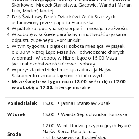
Skórkowie, Mrozek Stanisława, Gacowie, Wanda i Marian
Lula, Mackoś Maciej.
Dziś Światowy Dzień Dziadków i Osób Starszych
ustanowiony przez papieża Franciszka.
W piątek rozpoczyna się sierpień – miesiąc trzeźwości.
W sobotę w kościele parafialnym możliwość uzyskania
odpustu zupełnego „Porcjunkuli”.
W tym tygodniu I piątek i I sobota miesiąca. W piątek
o 8.00 w Niżnej Łące Msza św. i odwiedzanie chorych
w domach. W sobotę w Niżnej Łące o 15.00 Msza
św. i nabożeństwo różańcowe I soboty.
W przyszłą niedzielę I miesiąca adoracja Najśw.
Sakramentu i zmiana tajemnic różańcowych.
Msze święte w tygodniu o 18.00, w środę o 12.00
w sobotę o 17.00
. Intencje mszalne:
Poniedziałek
18.00 + Janina i Stanisław Zuzak
Wtorek
18.00 + Wanda Sęp od wnuka Tomasza
12.00 W int. Rodzin przyjmujących Figurę
Najśw. Serca Pana Jezusa
Środa
z ul. Łukasiewicza: Bocheńska,