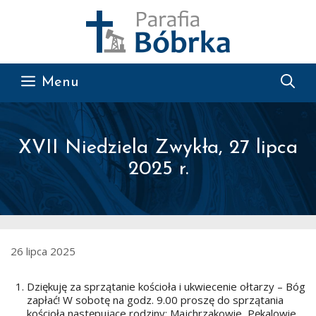
Przejdź do treści
Menu
XVII Niedziela Zwykła, 27 lipca
2025 r.
26 lipca 2025
Dziękuję za sprzątanie kościoła i ukwiecenie ołtarzy – Bóg
zapłać! W sobotę na godz. 9.00 proszę do sprzątania
kościoła następujące rodziny: Majchrzakowie, Pękalowie,