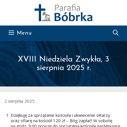
Przejdź do treści
Menu
XVIII Niedziela Zwykła, 3
sierpnia 2025 r.
2 sierpnia 2025
Dziękuję za sprzątanie kościoła i ukwiecenie ołtarzy
oraz ofiarę na kościół 120 zł – Bóg zapłać! W sobotę
na godz. 9.00 proszę do sprzątania kościoła następujące