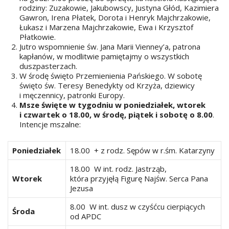
rodziny: Zuzakowie, Jakubowscy, Justyna Głód, Kazimiera
Gawron, Irena Płatek, Dorota i Henryk Majchrzakowie,
Łukasz i Marzena Majchrzakowie, Ewa i Krzysztof
Płatkowie.
Jutro wspomnienie św. Jana Marii Vienney’a, patrona
kapłanów, w modlitwie pamiętajmy o wszystkich
duszpasterzach.
W środę święto Przemienienia Pańskiego. W sobotę
święto św. Teresy Benedykty od Krzyża, dziewicy
i męczennicy, patronki Europy.
Msze święte w tygodniu w poniedziałek, wtorek
i czwartek o 18.00, w środę, piątek i sobotę o 8.00
.
Intencje mszalne:
Poniedziałek
18.00 + z rodz. Sępów w r.śm. Katarzyny
18.00 W int. rodz. Jastrząb,
Wtorek
która przyjęłą Figurę Najśw. Serca Pana
Jezusa
8.00 W int. dusz w czyśćcu cierpiących
Środa
od APDC