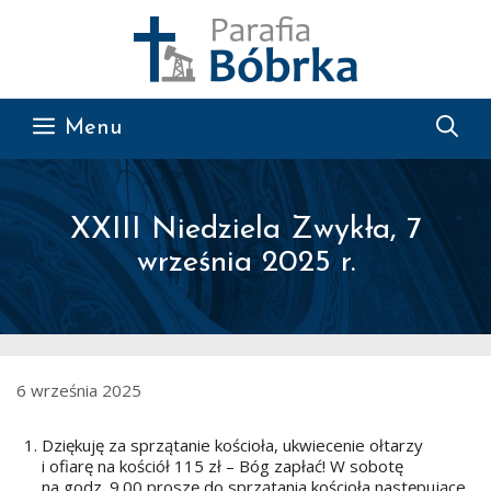
Przejdź do treści
Menu
XXIII Niedziela Zwykła, 7
września 2025 r.
6 września 2025
Dziękuję za sprzątanie kościoła, ukwiecenie ołtarzy
i ofiarę na kościół 115 zł – Bóg zapłać! W sobotę
na godz. 9.00 proszę do sprzątania kościoła następujące