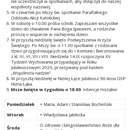
nie uczestniczyli w spotkaniach, aby dołączyli do naszej
wspólnoty oazowej.
W czwartek po Mszy św. spotkanie Parafialnego
Oddziału Akcji Katolickiej.
W sobotę o 10.00 próba scholii. Zapraszam wszystkie
dzieci do chwalenie Pana Boga śpiewem, a rodziców
proszę o wsparcie w zachęceniu dzieci.
W przyszłą niedzielę święto Podwyższenia Krzyża
Świętego. Po Mszy św. o 11.30 spotkanie z rodzicami
dzieci przygotowujących się do I Komunii i Bierzmowania
z kl. III, VI, VII i VIII. Niedziela 14.IX rozpoczyna XV
Tydzień Wychowania przypadający w Roku
Jubileuszowym 2025, przeżywany pod hasłem
„Wspólnota nadziei”.
W przyszłą niedzielę w Niżnej Łące Jubileusz 90-lecia OSP
Niżna Łąka.
Msze święte w tygodniu o 18.00
. Intencje mszalne:
Poniedziałek
+ Maria, Adam i Stanisław Bocheński
Wtorek
+ Władysława Jabłecka
O zdrowie i błogosławieństwo Boże dla
Środa