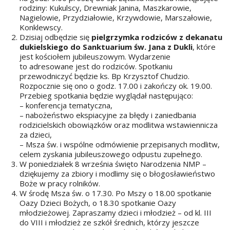
rodziny: Kukulscy, Drewniak Janina, Maszkarowie,
Nagielowie, Przydziałowie, Krzywdowie, Marszałowie,
Konklewscy.
Dzisiaj odbędzie się
pielgrzymka rodziców z dekanatu
dukielskiego do Sanktuarium św. Jana z Dukli
, które
jest kościołem jubileuszowym. Wydarzenie
to adresowane jest do rodziców. Spotkaniu
przewodniczyć będzie ks. Bp Krzysztof Chudzio.
Rozpocznie się ono o godz. 17.00 i zakończy ok. 19.00.
Przebieg spotkania będzie wyglądał następująco:
– konferencja tematyczna,
– nabożeństwo ekspiacyjne za błędy i zaniedbania
rodzicielskich obowiązków oraz modlitwa wstawiennicza
za dzieci,
– Msza św. i wspólne odmówienie przepisanych modlitw,
celem zyskania jubileuszowego odpustu zupełnego.
W poniedziałek 8 września święto Narodzenia NMP –
dziękujemy za zbiory i modlimy się o błogosławieństwo
Boże w pracy rolników.
W środę Msza św. o 17.30. Po Mszy o 18.00 spotkanie
Oazy Dzieci Bożych, o 18.30 spotkanie Oazy
młodzieżowej. Zapraszamy dzieci i młodzież – od kl. III
do VIII i młodzież ze szkół średnich, którzy jeszcze