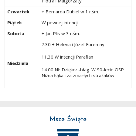
Piotra i Małgorzaty
Czwartek
+ Bernarda Dubiel w 1 r.śm.
Piątek
W pewnej intencji
Sobota
+ Jan Plis w 3 r.śm.
7.30 + Helena i Józef Foremny
11.30 W intencji Parafian
Niedziela
14.00 NŁ Dziękcz.-błag. W 90-lecie OSP
Niżna Łąka i za zmarłych strażaków
Msze Święte