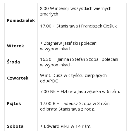
8.00 W intencji wszystkich wiernych
zmarłych
Poniedziałek
17.00 + Stanisława i Franciszek Cieśluk
+ Zbigniew Jasiński i polecani
Wtorek
w wypominkach
16.30 + Janina i Stefan Szopa i polecani
Środa
w wypominkach
W int. Dusz w czyśćcu cierpiących
Czwartek
od APDC
7.00 NŁ + Elżbieta Jastrzębska w 6 r.śm.
Piątek
17.00 B + Tadeusz Szopa w 3 r.śm.
od brata Stanisława z rodz.
Sobota
+ Edward Pikul w 14 r.śm.