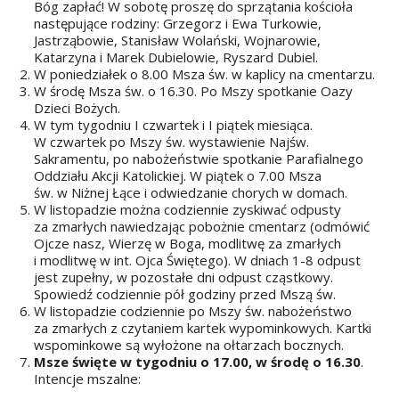
Bóg zapłać! W sobotę proszę do sprzątania kościoła
następujące rodziny: Grzegorz i Ewa Turkowie,
Jastrząbowie, Stanisław Wolański, Wojnarowie,
Katarzyna i Marek Dubielowie, Ryszard Dubiel.
W poniedziałek o 8.00 Msza św. w kaplicy na cmentarzu.
W środę Msza św. o 16.30. Po Mszy spotkanie Oazy
Dzieci Bożych.
W tym tygodniu I czwartek i I piątek miesiąca.
W czwartek po Mszy św. wystawienie Najśw.
Sakramentu, po nabożeństwie spotkanie Parafialnego
Oddziału Akcji Katolickiej. W piątek o 7.00 Msza
św. w Niżnej Łące i odwiedzanie chorych w domach.
W listopadzie można codziennie zyskiwać odpusty
za zmarłych nawiedzając pobożnie cmentarz (odmówić
Ojcze nasz, Wierzę w Boga, modlitwę za zmarłych
i modlitwę w int. Ojca Świętego). W dniach 1-8 odpust
jest zupełny, w pozostałe dni odpust cząstkowy.
Spowiedź codziennie pół godziny przed Mszą św.
W listopadzie codziennie po Mszy św. nabożeństwo
za zmarłych z czytaniem kartek wypominkowych. Kartki
wspominkowe są wyłożone na ołtarzach bocznych.
Msze święte w tygodniu o 17.00, w środę o 16.30
.
Intencje mszalne: