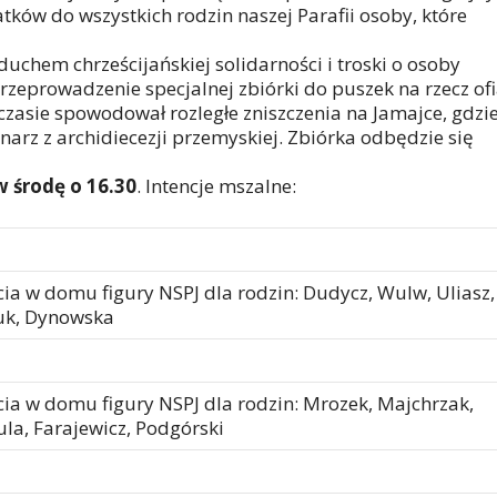
ków do wszystkich rodzin naszej Parafii osoby, które
duchem chrześcijańskiej solidarności i troski o osoby
przeprowadzenie specjalnej zbiórki do puszek na rzecz of
 czasie spowodował rozległe zniszczenia na Jamajce, gdzi
narz z archidiecezji przemyskiej. Zbiórka odbędzie się
w środę o 16.30
. Intencje mszalne:
cia w domu figury NSPJ dla rodzin: Dudycz, Wulw, Uliasz,
ruk, Dynowska
cia w domu figury NSPJ dla rodzin: Mrozek, Majchrzak,
ula, Farajewicz, Podgórski