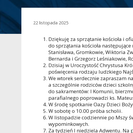
22 listopada 2025
Dziękuję za sprzątanie kościoła i of
do sprzątania kościoła następujące
Stanisława, Gromkowie, Wiktoria Zw
Bernarda i Grzegorz Leśniakowie, Ro
Dzisiaj w Uroczystość Chrystusa Kr
poświęcenia rodzaju ludzkiego Najś
We wtorek serdecznie zapraszam n
a szczególnie rodziców dzieci szko
do sakramentów: I Komunii, bierzmo
parafialnego poprowadzi ks. Mateu
W środę spotkanie Oazy Dzieci Boży
W sobotę o 10.00 próba scholii.
W listopadzie codziennie po Mszy ś
wypominkowych.
Za tydzień I niedziela Adwentu. Na p