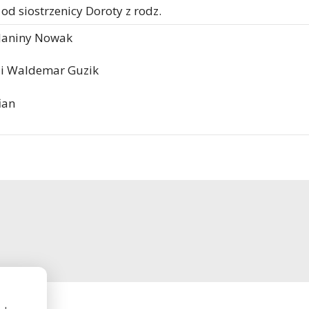
od siostrzenicy Doroty z rodz.
Janiny Nowak
n i Waldemar Guzik
ian