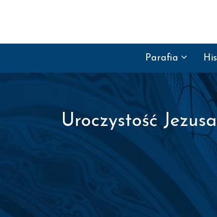
Przejdź do treści
Parafia
His
Uroczystość Jezus