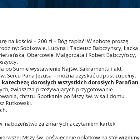
iarę na kościół – 200 zł – Bóg zapłać! W sobotę proszę
 rodziny: Sobikowie, Lucyna i Tadeusz Babczyńscy, Łacka
ierzańska, Obercowie, Małgorzata i Robert Babczyńscy,
szyccy.
óla po Sumie wystawienie Najśw. Sakramentu i akt
w. Sercu Pana Jezusa – można uzyskać odpust zupełny.
a
katechezę dorosłych
wszystkich dorosłych Parafian
,
lnych, zwłaszcza przeżywających przygotowanie
wania, chrztu. Spotkanie po Mszy św. w sali domu
sz Rutkowski.
ch.
w. nabożeństwo za zmarłych z czytaniem kartek
ierwszej Mszy św. poświęcenie opłatków na stół wigilijny