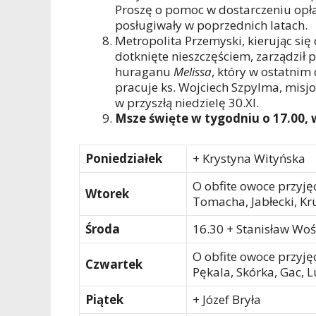
Proszę o pomoc w dostarczeniu opłat
posługiwały w poprzednich latach.
Metropolita Przemyski, kierując się 
dotknięte nieszczęściem, zarządził 
huraganu
Melissa
, który w ostatnim
pracuje ks. Wojciech Szpylma, misjo
w przyszłą niedzielę 30.XI.
Msze święte w tygodniu o 17.00, 
Poniedziałek
+ Krystyna Wityńska
O obfite owoce przyję
Wtorek
Tomacha, Jabłecki, K
Środa
16.30 + Stanisław Woś
O obfite owoce przyję
Czwartek
Pękala, Skórka, Gac, L
Piątek
+ Józef Bryła