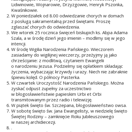
Lidwinowie, Wojnarowie, Drzyzgowie, Henryk Pszonka,
Kwaśnikowie.
W poniedziałek od 8.00 odwiedzanie chorych w domach
z posługą sakramentalną przed świętami. Proszę
zgłaszać chorych do odwiedzenia.
We wtorek 25 rocznica święceń biskupich ks. Abpa Adama
Szala, a w środę dzień jego imienin – modlimy się w jego
intencji.
W środę Wigilia Narodzenia Pańskiego. Wieczorem
zasiadamy do wigilijnej wieczerzy, przeżyjmy ją jako
chrześcijanie: z modlitwą, czytaniem Ewangelii
o narodzeniu Jezusa. Podzielmy się opłatkiem składając
życzenia, wybaczając krzywdy i urazy. Niech nie zabraknie
śpiewu kolęd. O północy Pasterka.
W czwartek Uroczystość Narodzenia Pańskiego. Można
zyskać odpust zupełny za uczestnictwo
w błogosławieństwie papieskim Urbi et Orbi
transmitowanym przez radio i telewizję.
W piątek święto św. Szczepana, błogosławieństwo owsa.
W sobotę święto św. Jana Ewangelisty, w niedzielę święto
Świętej Rodziny – zamknięcie Roku Jubileuszowego
w naszej archidiecezji.
.