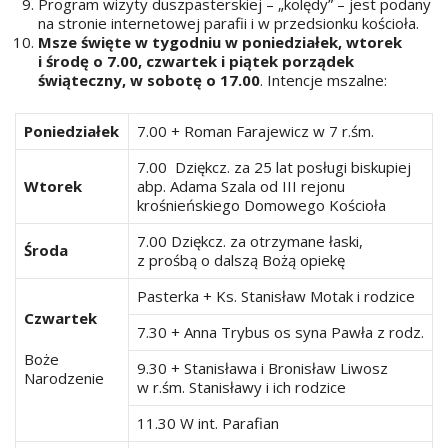
Program wizyty duszpasterskiej – „kolędy” – jest podany
na stronie internetowej parafii i w przedsionku kościoła.
Msze święte w tygodniu w poniedziałek, wtorek
i środę o 7.00, czwartek i piątek porządek
świąteczny, w sobotę o 17.00
. Intencje mszalne:
Poniedziałek
7.00 + Roman Farajewicz w 7 r.śm.
7.00 Dziękcz. za 25 lat posługi biskupiej
Wtorek
abp. Adama Szala od III rejonu
krośnieńskiego Domowego Kościoła
7.00 Dziękcz. za otrzymane łaski,
Środa
z prośbą o dalszą Bożą opiekę
Pasterka + Ks. Stanisław Motak i rodzice
Czwartek
7.30 + Anna Trybus os syna Pawła z rodz.
Boże
9.30 + Stanisława i Bronisław Liwosz
Narodzenie
w r.śm. Stanisławy i ich rodzice
11.30 W int. Parafian