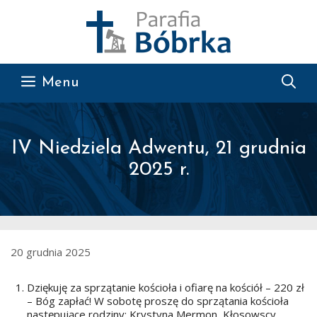
Przejdź do treści
Menu
IV Niedziela Adwentu, 21 grudnia
2025 r.
20 grudnia 2025
Dziękuję za sprzątanie kościoła i ofiarę na kościół – 220 zł
– Bóg zapłać! W sobotę proszę do sprzątania kościoła
następujące rodziny: Krystyna Mermon, Kłosowscy,