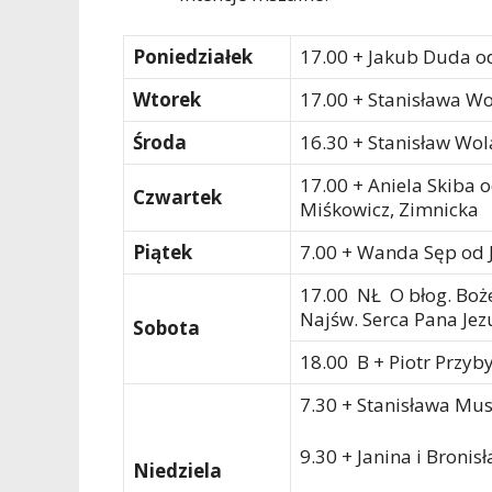
Poniedziałek
17.00 + Jakub Duda o
Wtorek
17.00 + Stanisława Wo
Środa
16.30 + Stanisław Wol
17.00 + Aniela Skiba 
Czwartek
Miśkowicz, Zimnicka
Piątek
7.00 + Wanda Sęp od J
17.00 NŁ O błog. Boże 
Najśw. Serca Pana Jez
Sobota
18.00 B + Piotr Przyb
7.30 + Stanisława Musi
9.30 + Janina i Bronis
Niedziela