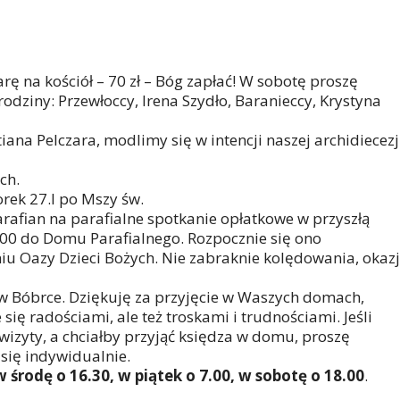
iarę na kościół – 70 zł – Bóg zapłać! W sobotę proszę
odziny: Przewłoccy, Irena Szydło, Baranieccy, Krystyna
ana Pelczara, modlimy się w intencji naszej archidiecezj
ch.
rek 27.I po Mszy św.
rafian na parafialne spotkanie opłatkowe w przyszłą
6.00 do Domu Parafialnego. Rozpocznie się ono
u Oazy Dzieci Bożych. Nie zabraknie kolędowania, okazj
w Bóbrce. Dziękuję za przyjęcie w Waszych domach,
się radościami, ale też troskami i trudnościami. Jeśli
wizyty, a chciałby przyjąć księdza w domu, proszę
się indywidualnie.
 środę o 16.30, w piątek o 7.00, w sobotę o 18.00
.