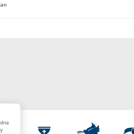
ian
ędna
my