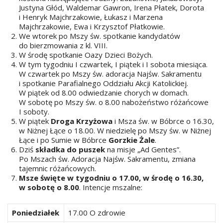
Justyna Głód, Waldemar Gawron, Irena Płatek, Dorota
i Henryk Majchrzakowie, Łukasz i Marzena
Majchrzakowie, Ewa i Krzysztof Płatkowie.
We wtorek po Mszy św. spotkanie kandydatów
do bierzmowania z kl. VIII.
W środę spotkanie Oazy Dzieci Bożych.
W tym tygodniu I czwartek, I piątek i I sobota miesiąca.
W czwartek po Mszy św. adoracja Najśw. Sakramentu
i spotkanie Parafialnego Oddziału Akcji Katolickiej.
W piątek od 8.00 odwiedzanie chorych w domach.
W sobotę po Mszy św. o 8.00 nabożeństwo różańcowe
I soboty.
W piątek
Droga Krzyżowa
i Msza św. w Bóbrce o 16.30,
w Niżnej Łące o 18.00. W niedzielę po Mszy św. w Niżnej
Łące i po Sumie w Bóbrce
Gorzkie Żale
.
Dziś
składka do puszek
na misje „Ad Gentes”.
Po Mszach św. Adoracja Najśw. Sakramentu, zmiana
tajemnic różańcowych.
Msze święte w tygodniu o 17.00, w środę o 16.30,
w sobotę o 8.00
. Intencje mszalne:
Poniedziałek
17.00 O zdrowie