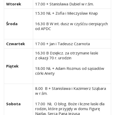
Wtorek
17.00 + Stanisława Dubiel w r.śm.
15.30 NŁ + Zofia i Mieczysław Knap
Środa
16.30 B W int. dusz w czyśćcu cierpiących
od APDC
Czwartek
17.00 + Jan i Tadeusz Czarnota
16.30 B Dziękcz. za otrzymane łaski
z okazji 70 r. urodzin
Piątek
18.00 NŁ + Adam Rozmus od sąsiadów
córki Anety
8.00 B + Stanisława i Kazimierz Sząbara
w r.śm.
Sobota
17.00 NŁ O błog. Boże i liczne łaski dla
rodzin, które przyjęły w domu Figurę
Najśw. Serca Pana Jezusa