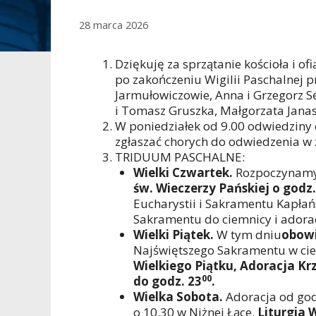
28 marca 2026
Dziękuję za sprzątanie kościoła i ofi
po zakończeniu Wigilii Paschalnej p
Jarmułowiczowie, Anna i Grzegorz S
i Tomasz Gruszka, Małgorzata Janas
W poniedziałek od 9.00 odwiedziny
zgłaszać chorych do odwiedzenia w z
TRIDUUM PASCHALNE:
Wielki Czwartek.
Rozpoczynamy
św. Wieczerzy Pańskiej o godz.
Eucharystii i Sakramentu Kapłań
Sakramentu do ciemnicy i adorac
Wielki Piątek.
W tym dniu
obowi
Najświętszego Sakramentu w ci
Wielkiego Piątku, Adoracja Krz
00
do godz. 23
.
Wielka Sobota.
Adoracja od god
o 10.30 w Niżnej Łące.
Liturgia W