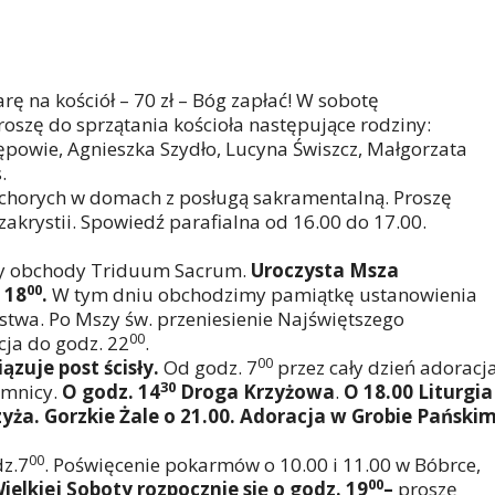
arę na kościół – 70 zł – Bóg zapłać! W sobotę
roszę do sprzątania kościoła następujące rodziny:
ępowie, Agnieszka Szydło, Lucyna Świszcz, Małgorzata
.
 chorych w domach z posługą sakramentalną. Proszę
akrystii. Spowiedź parafialna od 16.00 do 17.00.
 obchody Triduum Sacrum.
Uroczysta Msza
00
 18
.
W tym dniu obchodzimy pamiątkę ustanowienia
stwa. Po Mszy św. przeniesienie Najświętszego
00
ja do godz. 22
.
00
ązuje post ścisły.
Od godz. 7
przez cały dzień adoracj
30
emnicy.
O godz. 14
Droga Krzyżowa
.
O 18.00 Liturgia
yża. Gorzkie Żale o 21.00. Adoracja w Grobie Pański
00
z.7
. Poświęcenie pokarmów o 10.00 i 11.00 w Bóbrce,
00
ielkiej Soboty rozpocznie się o godz. 19
–
proszę