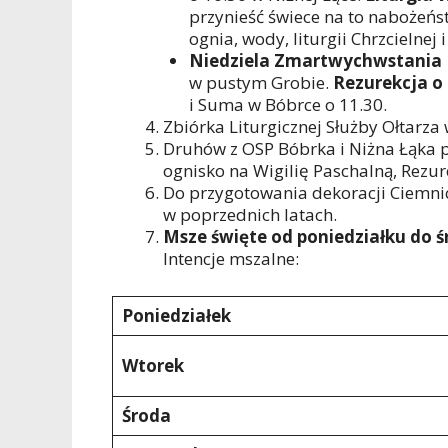
przynieść świece na to nabożeńs
ognia, wody, liturgii Chrzcielnej 
Niedziela Zmartwychwstania 
w pustym Grobie.
Rezurekcja o 
i Suma w Bóbrce o 11.30.
Zbiórka Liturgicznej Służby Ołtarza 
Druhów z OSP Bóbrka i Niżna Łąka p
ognisko na Wigilię Paschalną, Rezur
Do przygotowania dekoracji Ciemni
w poprzednich latach.
Msze święte od poniedziałku do śr
Intencje mszalne:
Poniedziałek
Wtorek
Środa