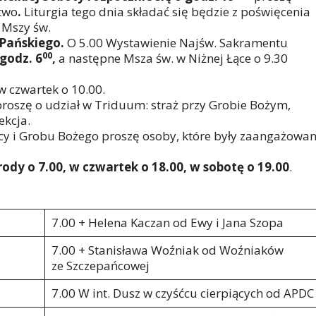
two
.
Liturgia tego dnia składać się będzie z poświęcenia
i Mszy św.
Pańskiego.
O 5.00 Wystawienie Najśw. Sakramentu
00
godz. 6
,
a następne Msza św. w Niżnej Łące o 9.30
w czwartek o 10.00.
roszę o udział w Triduum: straż przy Grobie Bożym,
ekcja.
cy i Grobu Bożego proszę osoby, które były zaangażowa
ody o 7.00, w czwartek o 18.00, w sobotę o 19.00
.
7.00 + Helena Kaczan od Ewy i Jana Szopa
7.00 + Stanisława Woźniak od Woźniaków
ze Szczepańcowej
7.00 W int. Dusz w czyśćcu cierpiących od APDC