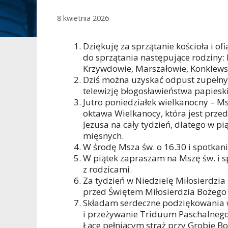
8 kwietnia 2026
Dziękuję za sprzątanie kościoła i of
do sprzątania następujące rodziny:
Krzywdowie, Marszałowie, Konklews
Dziś można uzyskać odpust zupełny
telewizję błogosławieństwa papieski
Jutro poniedziałek wielkanocny – Msz
oktawa Wielkanocy, która jest prz
Jezusa na cały tydzień, dlatego w 
mięsnych.
W środę Msza św. o 16.30 i spotkani
W piątek zapraszam na Mszę św. i s
z rodzicami.
Za tydzień w Niedzielę Miłosierdzi
przed Świętem Miłosierdzia Bożego 
Składam serdeczne podziękowania w
i przeżywanie Triduum Paschalnego
Łące pełniącym straż przy Grobie 