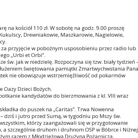
iarę na kościół 110 zł. W sobotę na godz. 9.00 proszę
 Kukulscy, Drewniakowie, Maszkarowie, Nagielowie,
cy.
 za przyjęcie w pobożnym usposobieniu przez radio lub
ego „Urbi et Orbi”.
e św. jak w niedzielę. Rozpoczyna się tzw. biały tydzień 
edłużeniem świętowania pamiątki Zmartwychwstania Pan
piątek nie obowiązuje wstrzemięźliwość od pokarmów
e Oazy Dzieci Bożych.
potkanie kandydatów do bierzmowania z kl. VIII wraz
a składka do puszek na „Caritas”. Trwa Nowenna
– dziś i jutro przed Sumą, w tygodniu po Mszy św.
szystkim, którzy zaangażowali się w przygotowanie
, a szczególnie druhom i druhnom OSP w Bóbrce i Niżnej
Bożym razem z Młodzieżową Drużyną Pożarniczą,