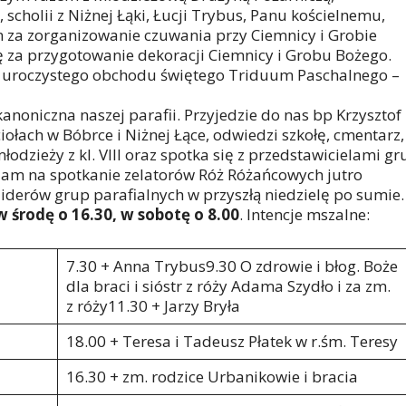
, scholii z Niżnej Łąki, Łucji Trybus, Panu kościelnemu,
n za zorganizowanie czuwania przy Ciemnicy i Grobie
ję za przygotowanie dekoracji Ciemnicy i Grobu Bożego.
do uroczystego obchodu świętego Triduum Paschalnego –
anoniczna naszej parafii. Przyjedzie do nas bp Krzysztof
ołach w Bóbrce i Niżnej Łące, odwiedzi szkołę, cmentarz,
dzieży z kl. VIII oraz spotka się z przedstawicielami gr
zam na spotkanie zelatorów Róż Różańcowych jutro
liderów grup parafialnych w przyszłą niedzielę po sumie.
 środę o 16.30, w sobotę o 8.00
. Intencje mszalne:
7.30 + Anna Trybus9.30 O zdrowie i błog. Boże
dla braci i sióstr z róży Adama Szydło i za zm.
z róży11.30 + Jarzy Bryła
18.00 + Teresa i Tadeusz Płatek w r.śm. Teresy
16.30 + zm. rodzice Urbanikowie i bracia