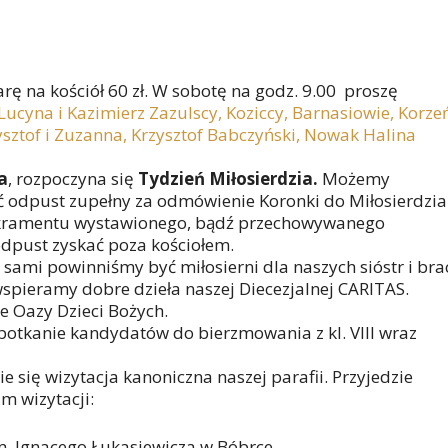
iarę na kościół 60 zł. W sobotę na godz. 9.00 proszę
Lucyna i Kazimierz Zazulscy, Koziccy, Barnasiowie, Korze
ysztof i Zuzanna, Krzysztof Babczyński, Nowak Halina
a
, rozpoczyna się
Tydzień Miłosierdzia.
Możemy
ać odpust zupełny za odmówienie Koronki do Miłosierdzia
akramentu wystawionego, bądź przechowywanego
dpust zyskać poza kościołem.
sami powinniśmy być miłosierni dla naszych sióstr i brac
 wspieramy dobre dzieła naszej Diecezjalnej CARITAS.
e Oazy Dzieci Bożych.
potkanie kandydatów do bierzmowania z kl. VIII wraz
e się wizytacja kanoniczna naszej parafii. Przyjedzie
m wizytacji:
m. Ignacego Łukasiewicza w Bóbrce