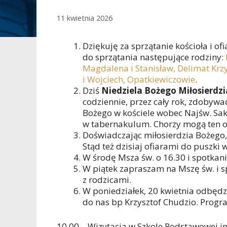
11 kwietnia 2026
Dziękuję za sprzątanie kościoła i of
do sprzątania następujące rodziny:
Magdalena i Stanisław, Delimat Krz
i Wojciech, Opatkiewiczowie
.
Dziś
Niedziela Bożego Miłosierdzi
codziennie, przez cały rok, zdobyw
Bożego w kościele wobec Najśw. S
w tabernakulum. Chorzy mogą ten o
Doświadczając miłosierdzia Bożego, 
Stąd też dzisiaj ofiarami do puszki
W środę Msza św. o 16.30 i spotkani
W piątek zapraszam na Mszę św. i s
z rodzicami.
W poniedziałek, 20 kwietnia odbędzi
do nas bp Krzysztof Chudzio. Progra
10.00 – Wizytacja w Szkole Podstawowej i