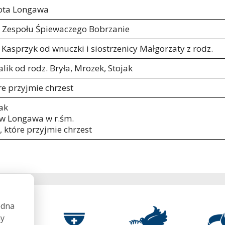
rota Longawa
 Zespołu Śpiewaczego Bobrzanie
 Kasprzyk od wnuczki i siostrzenicy Małgorzaty z rodz.
lik od rodz. Bryła, Mrozek, Stojak
re przyjmie chrzest
ak
aw Longawa w r.śm.
, które przyjmie chrzest
ędna
my