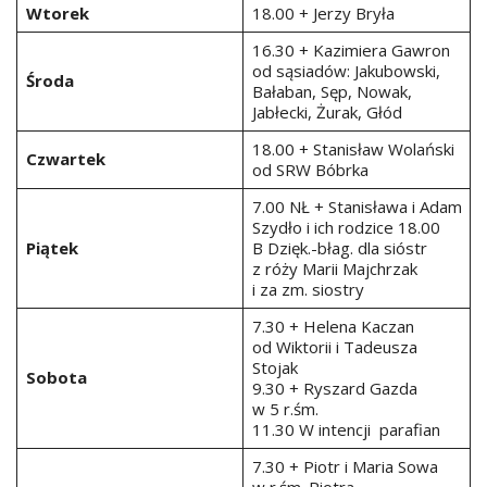
Wtorek
18.00 + Jerzy Bryła
16.30 + Kazimiera Gawron
od sąsiadów: Jakubowski,
Środa
Bałaban, Sęp, Nowak,
Jabłecki, Żurak, Głód
18.00 + Stanisław Wolański
Czwartek
od SRW Bóbrka
7.00 NŁ + Stanisława i Adam
Szydło i ich rodzice 18.00
Piątek
B Dzięk.-błag. dla sióstr
z róży Marii Majchrzak
i za zm. siostry
7.30 + Helena Kaczan
od Wiktorii i Tadeusza
Stojak
Sobota
9.30 + Ryszard Gazda
w 5 r.śm.
11.30 W intencji parafian
7.30 + Piotr i Maria Sowa
w r.śm. Piotra