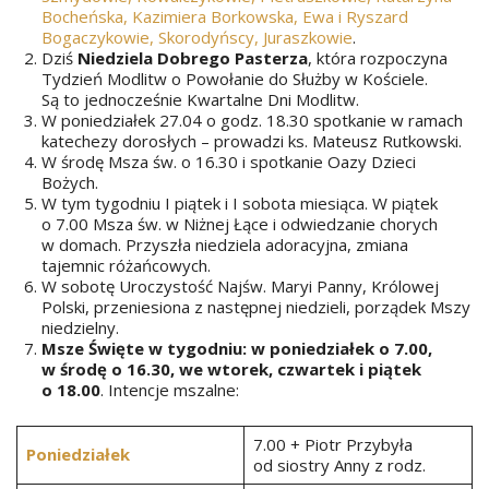
Bocheńska, Kazimiera Borkowska, Ewa i Ryszard
Bogaczykowie, Skorodyńscy, Juraszkowie
.
Dziś
Niedziela Dobrego Pasterza
, która rozpoczyna
Tydzień Modlitw o Powołanie do Służby w Kościele.
Są to jednocześnie Kwartalne Dni Modlitw.
W poniedziałek 27.04 o godz. 18.30 spotkanie w ramach
katechezy dorosłych – prowadzi ks. Mateusz Rutkowski.
W środę Msza św. o 16.30 i spotkanie Oazy Dzieci
Bożych.
W tym tygodniu I piątek i I sobota miesiąca. W piątek
o 7.00 Msza św. w Niżnej Łące i odwiedzanie chorych
w domach. Przyszła niedziela adoracyjna, zmiana
tajemnic różańcowych.
W sobotę Uroczystość Najśw. Maryi Panny, Królowej
Polski, przeniesiona z następnej niedzieli, porządek Mszy
niedzielny.
Msze Święte w tygodniu: w poniedziałek o 7.00,
w środę o 16.30, we wtorek, czwartek i piątek
o 18.00
. Intencje mszalne:
7.00 + Piotr Przybyła
Poniedziałek
od siostry Anny z rodz.