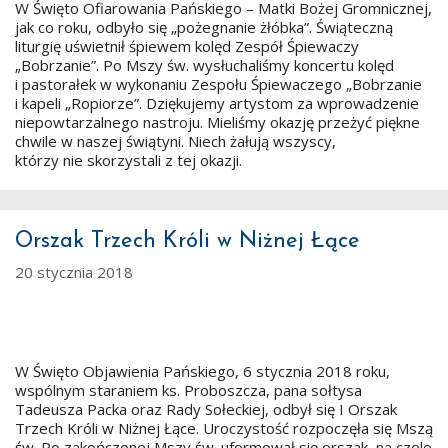
W Święto Ofiarowania Pańskiego – Matki Bożej Gromnicznej,
jak co roku, odbyło się „pożegnanie żłóbka”. Świąteczną
liturgię uświetnił śpiewem kolęd Zespół Śpiewaczy
„Bobrzanie”. Po Mszy św. wysłuchaliśmy koncertu kolęd
i pastorałek w wykonaniu Zespołu Śpiewaczego „Bobrzanie
i kapeli „Ropiorze”. Dziękujemy artystom za wprowadzenie
niepowtarzalnego nastroju. Mieliśmy okazję przeżyć piękne
chwile w naszej świątyni. Niech żałują wszyscy,
którzy nie skorzystali z tej okazji.
Orszak Trzech Króli w Niżnej Łące
20 stycznia 2018
W Święto Objawienia Pańskiego, 6 stycznia 2018 roku,
wspólnym staraniem ks. Proboszcza, pana sołtysa
Tadeusza Packa oraz Rady Sołeckiej, odbył się I Orszak
Trzech Króli w Niżnej Łące. Uroczystość rozpoczęła się Mszą
św. Po zakończonej Mszy św. uformował się orszak, na czele