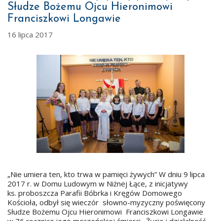
Słudze Bożemu Ojcu Hieronimowi
Franciszkowi Longawie
16 lipca 2017
„Nie umiera ten, kto trwa w pamięci żywych” W dniu 9 lipca
2017 r. w Domu Ludowym w Niżnej Łące, z inicjatywy
ks. proboszcza Parafii Bóbrka i Kręgów Domowego
Kościoła, odbył się wieczór słowno-myzyczny poświęcony
Słudze Bożemu Ojcu Hieronimowi Franciszkowi Longawie
w 76 rocznicę jego męczeńskiej śmierci. Życie i działalność