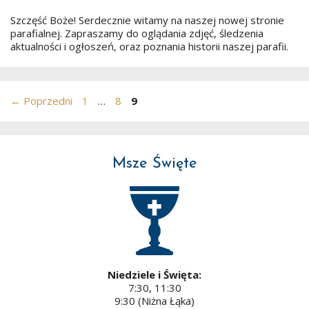
Szczęść Boże! Serdecznie witamy na naszej nowej stronie
parafialnej. Zapraszamy do oglądania zdjęć, śledzenia
aktualności i ogłoszeń, oraz poznania historii naszej parafii.
Strona
Strona
Strona
←
Poprzedni
1
…
8
9
Msze Święte
Niedziele i Święta:
7:30, 11:30
9:30 (Niżna Łąka)