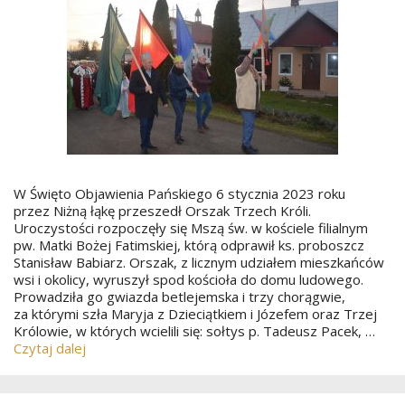
W Święto Objawienia Pańskiego 6 stycznia 2023 roku
przez Niżną łąkę przeszedł Orszak Trzech Króli.
Uroczystości rozpoczęły się Mszą św. w kościele filialnym
pw. Matki Bożej Fatimskiej, którą odprawił ks. proboszcz
Stanisław Babiarz. Orszak, z licznym udziałem mieszkańców
wsi i okolicy, wyruszył spod kościoła do domu ludowego.
Prowadziła go gwiazda betlejemska i trzy chorągwie,
za którymi szła Maryja z Dzieciątkiem i Józefem oraz Trzej
Królowie, w których wcielili się: sołtys p. Tadeusz Pacek, …
Czytaj dalej