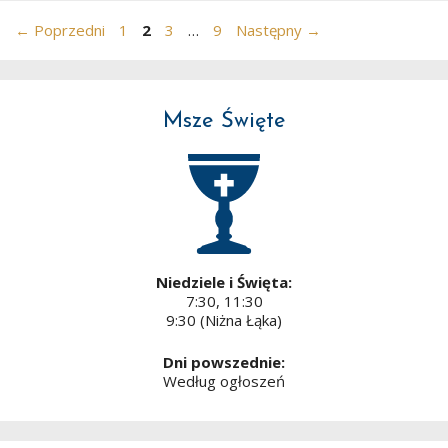
Strona
Strona
Strona
Strona
←
Poprzedni
1
2
3
…
9
Następny
→
Msze Święte
Niedziele i Święta:
7:30, 11:30
9:30 (Niżna Łąka)
Dni powszednie:
Według ogłoszeń